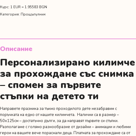
прощъпулник
със
Курс: 1 EUR = 1.95583 BGN
снимка
Категория:
Прощъпулник
и
име
Описание
Персонализирано килимче
за прохождане със снимка
– спомен за първите
стъпки на детето ти
Направете празника за тъкмо проходилото дете незабравим с
поръчката на едно от нашите килимчета. Налични са в размер –
50х125см – достатъчно дълги, за да направят първите си стъпки.
Разполагаме с голямо разнообразие от
дизайни
– анимации и любими
герои на вашите вече пораснали деца. Платната за прохождане са от