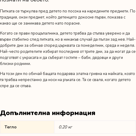
Питката се търкулва пред детето по посока на наредените предмети. По
традиция, онзи предмет, който детенцето докосне първи, показва с
какво ще се занимава детето като порасне.
Когато се прави прощъпалника, детето трябва да стъпва уверено и да
върви стабилно след питката, но в никакъв случай да пълзи зад нея. Най-
добрите дни за обичая според църквата са понеделник, сряда и неделя.
Най-често родителите избират последния от трите дни, за да могат да се
подготвят с украсата и да съберат гостите – баби, дядовци и други
близки роднини.
На този ден по обичай бащата подарява златна гривна на майката, която
тя трябва непрестанно да носи на ръката се. Тя се сваля, когато детето
спре да се спъва.
Допълнителна информация
Тегло
0.20 кг