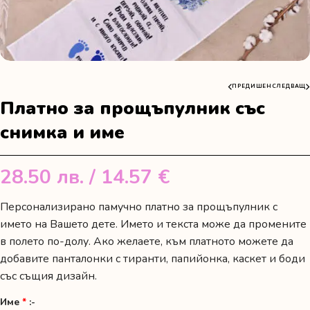
ПРЕДИШЕН
СЛЕДВАЩ
Платно за прощъпулник със
снимка и име
28.50
лв.
/ 14.57 €
Персонализирано памучно платно за прощъпулник с
името на Вашето дете. Името и текста може да промените
в полето по-долу. Ако желаете, към платното можете да
добавите панталонки с тиранти, папийонка, каскет и боди
със същия дизайн.
Име
*
:-