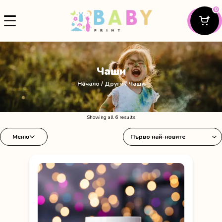
0
Чаши
Начало
/
Други
/ Чаши
Sorted
Showing all 6 results
by
Меню
latest