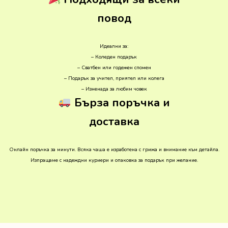
повод
Идеални за:
– Коледен подарък
– Сватбен или годежен спомен
– Подарък за учител, приятел или колега
– Изненада за любим човек
Бърза поръчка и
доставка
Онлайн поръчка за минути. Всяка чаша е изработена с грижа и внимание към детайла.
Изпращаме с надеждни куриери и опаковка за подарък при желание.