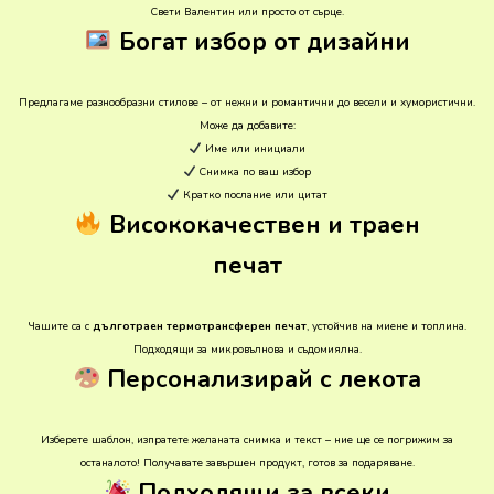
Свети Валентин или просто от сърце.
Богат избор от дизайни
Предлагаме разнообразни стилове – от нежни и романтични до весели и хумористични.
Може да добавите:
Име или инициали
Снимка по ваш избор
Кратко послание или цитат
Висококачествен и траен
печат
Чашите са с
дълготраен термотрансферен печат
, устойчив на миене и топлина.
Подходящи за микровълнова и съдомиялна.
Персонализирай с лекота
Изберете шаблон, изпратете желаната снимка и текст – ние ще се погрижим за
останалото! Получавате завършен продукт, готов за подаряване.
Подходящи за всеки