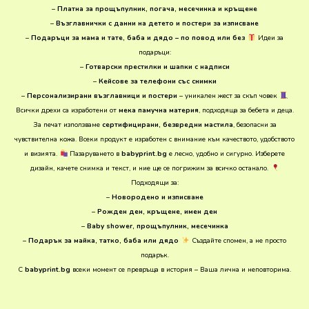
–
Платна за прощъпулник, погача, месечинка и кръщене
–
Възглавнички с данни на детето и постери за изписване
–
Подаръци за мама и тате, баба и дядо – по повод или без
Идеи за
подаръци:
–
Готварски престилки и шапки с надписи
–
Кейсове за телефони със снимки
–
Персонализирани възглавници и постери
– уникален жест за скъп човек
Всички дрехи са изработени от
мека памучна материя
, подходяща за бебета и деца.
За печат използваме
сертифицирани, безвредни мастила
, безопасни за
чувствителна кожа. Всеки продукт е изработен с внимание към качеството, удобството
и визията.
Пазаруването в
babyprint.bg
е лесно, удобно и сигурно. Изберете
дизайн, качете снимка и текст, и ние ще се погрижим за всичко останало.
Подходящи за:
–
Новородено и изписване
–
Рожден ден, кръщене, имен ден
–
Baby shower, прощъпулник, месечинка
–
Подарък за майка, татко, баба или дядо
Създайте спомен, а не просто
подарък.
С
babyprint.bg
всеки момент се превръща в история – Ваша лична и неповторима.