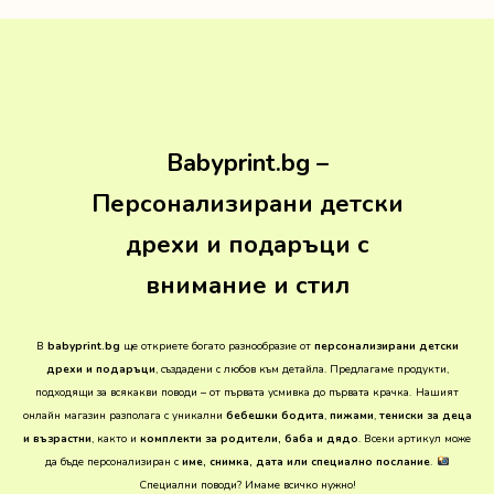
Babyprint.bg –
Персонализирани детски
дрехи и подаръци с
внимание и стил
В
babyprint.bg
ще откриете богато разнообразие от
персонализирани детски
дрехи и подаръци
, създадени с любов към детайла. Предлагаме продукти,
подходящи за всякакви поводи – от първата усмивка до първата крачка.
Нашият
онлайн магазин разполага с уникални
бебешки бодита
,
пижами
,
тениски за деца
и възрастни
, както и
комплекти за родители, баба и дядо
. Всеки артикул може
да бъде персонализиран с
име, снимка, дата или специално послание
.
Специални поводи? Имаме всичко нужно!