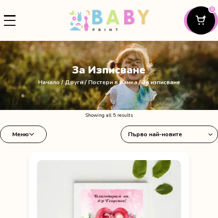
0
За Изписване
Начало
/
Други
/
Постери в рамка
/ За изписване
Sorted
Showing all 5 results
by
Меню
latest