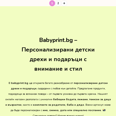
1
2
→
Babyprint.bg –
Персонализирани детски
дрехи и подаръци с
внимание и стил
В
babyprint.bg
ще откриете богато разнообразие от
персонализирани детски
дрехи и подаръци
, създадени с любов към детайла. Предлагаме продукти,
подходящи за всякакви поводи – от първата усмивка до първата крачка.
Нашият
онлайн магазин разполага с уникални
бебешки бодита
,
пижами
,
тениски за деца
и възрастни
, както и
комплекти за родители, баба и дядо
. Всеки артикул може
да бъде персонализиран с
име, снимка, дата или специално послание
.
Специални поводи? Имаме всичко нужно!