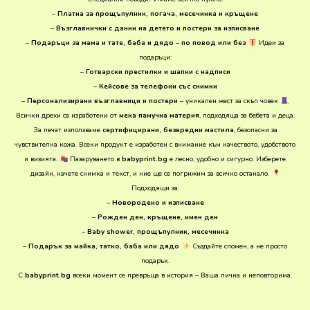
–
Платна за прощъпулник, погача, месечинка и кръщене
–
Възглавнички с данни на детето и постери за изписване
–
Подаръци за мама и тате, баба и дядо – по повод или без
Идеи за
подаръци:
–
Готварски престилки и шапки с надписи
–
Кейсове за телефони със снимки
–
Персонализирани възглавници и постери
– уникален жест за скъп човек
Всички дрехи са изработени от
мека памучна материя
, подходяща за бебета и деца.
За печат използваме
сертифицирани, безвредни мастила
, безопасни за
чувствителна кожа. Всеки продукт е изработен с внимание към качеството, удобството
и визията.
Пазаруването в
babyprint.bg
е лесно, удобно и сигурно. Изберете
дизайн, качете снимка и текст, и ние ще се погрижим за всичко останало.
Подходящи за:
–
Новородено и изписване
–
Рожден ден, кръщене, имен ден
–
Baby shower, прощъпулник, месечинка
–
Подарък за майка, татко, баба или дядо
Създайте спомен, а не просто
подарък.
С
babyprint.bg
всеки момент се превръща в история – Ваша лична и неповторима.