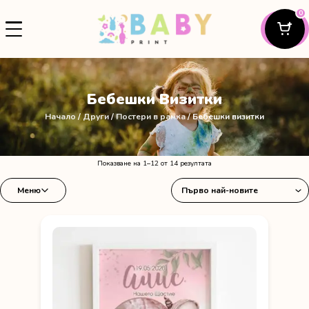
0
Бебешки Визитки
Начало
/
Други
/
Постери в рамка
/ Бебешки визитки
Sorted
Показване на 1–12 от 14 резултата
by
Меню
latest