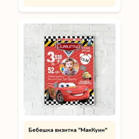
Бебешка визитка "МакКуин"