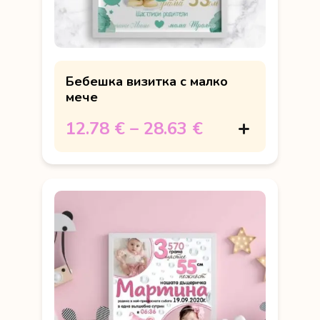
Бебешка визитка с малко
мече
12.78 €
–
28.63 €