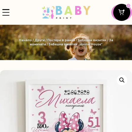
0
Начало
/
Други
/
Постери в рамка
/
Бебешки визитки
/
За
момичета
/ Бебешка визитка „Minnie Mouse“