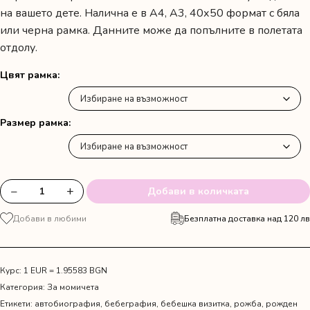
25.00 лв.
на вашето дете. Налична е в А4, А3, 40х50 формат с бяла
/
или черна рамка. Данните може да попълните в полетата
отдолу.
12.78 €
through
Цвят рамка
56.00 лв.
/
Размер рамка
28.63 €
−
+
Добави в количката
количество
за
Добави в любими
Безплатна доставка над 120 лв
Бебешка
визитка
"Minnie
Mouse"
Курс: 1 EUR = 1.95583 BGN
Категория:
За момичета
Етикети:
автобиография
,
бебеграфия
,
бебешка визитка
,
рожба
,
рожден