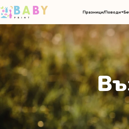
Празници/Поводи
Бе
Въ