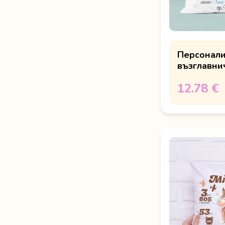
Персонал
възглавни
снимка "Г
12.78 €
мече"