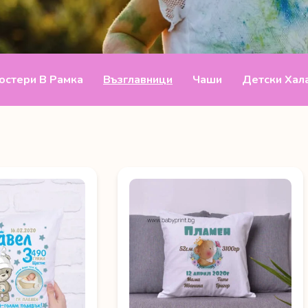
остери В Рамка
Възглавници
Чаши
Детски Хала