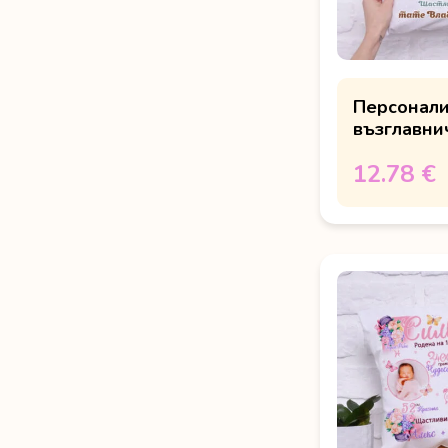
Персонал
възглавни
с лисица и
12.78 €