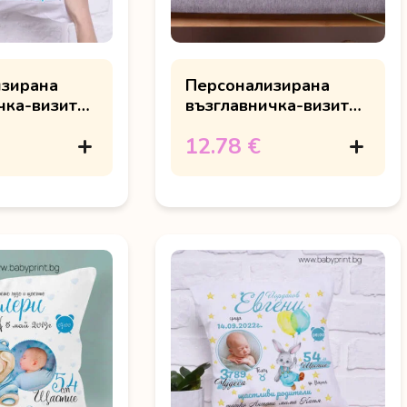
изирана
Персонализирана
чка-визитка
възглавничка-визитка
 и шапкa
с меченце с корона
12.78 €