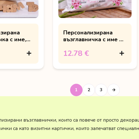
изирана
Персонализирана
ка с име,
възглавничка с име и
розово мече
розово мече
12.78 €
1
2
3
→
лизирани възглавнички, които са повече от просто декора
ички са като визитни картички, които запечатват специал