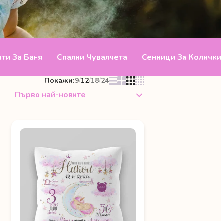
ти За Баня
Спални Чувалчета
Сенници За Колички
Покажи:
9
/
12
/
18
/
24