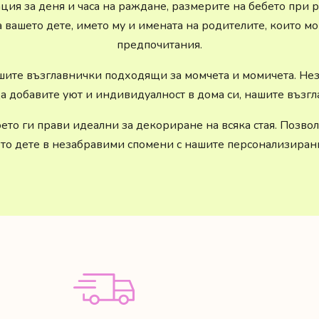
ия за деня и часа на раждане, размерите на бебето при ра
вашето дете, името му и имената на родителите, които м
предпочитания.
шите възглавнички подходящи за момчета и момичета. Нез
а добавите уют и индивидуалност в дома си, нашите възг
оето ги прави идеални за декориране на всяка стая. Позв
то дете в незабравими спомени с нашите персонализиран