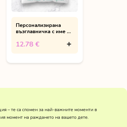
Персонализирана
възглавничка с име и
мече в синьо-зелено
12.78 €
ция – те са спомен за най-важните моменти в
ния момент на раждането на вашето дете.