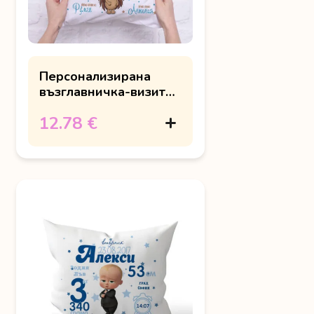
Персонализирана
възглавничка-визитка
с таралеж и име
12.78 €