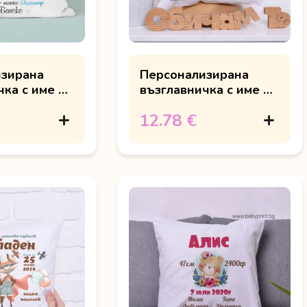
изирана
Персонализирана
чка с име и
възглавничка с име и
ушливо
снимка "Зайче"
12.78 €