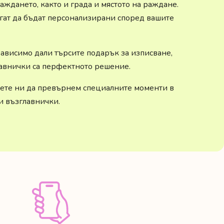
ждането, както и града и мястото на раждане.
огат да бъдат персонализирани според вашите
ависимо дали търсите подарък за изписване,
лавнички са перфектното решение.
олете ни да превърнем специалните моменти в
и възглавнички.