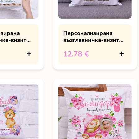
изирана
Персонализирана
чка-визитка
възглавничка-визитка
 име
с мече
12.78 €