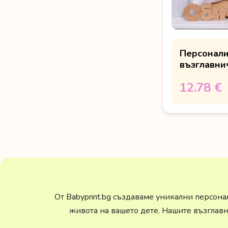
Персонал
възглавнич
снимка и 
12.78 €
От Babyprint.bg създаваме уникални персона
живота на вашето дете. Нашите възглавн