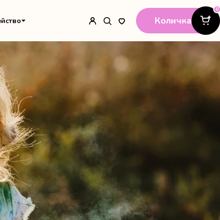
0
Количка
ейство