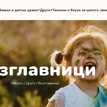
бешки и детски дрехи
Други
Тениски и блузи за цялото сем
зглавници
Начало
/
Други
/ Възглавници