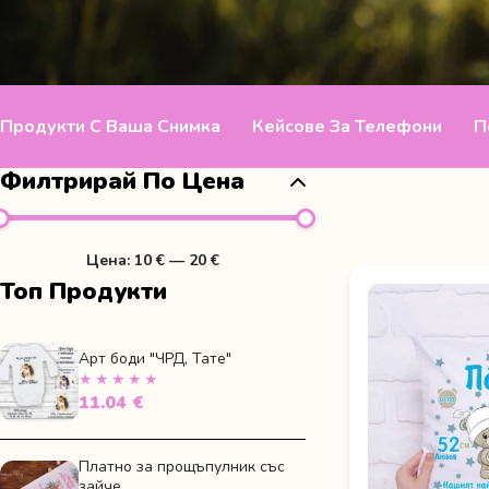
Продукти С Ваша Снимка
Кейсове За Телефони
П
Филтрирай По Цена
Цена:
10 €
—
20 €
Минимална
Максимална
Топ Продукти
цена
цена
Арт боди "ЧРД, Тате"
★★★★★
11.04 €
Платно за прощъпулник със
зайче