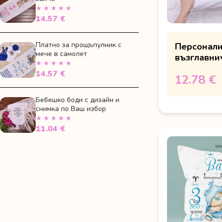
★★★★★
14.57 €
Платно за прощъпулник с
Персонал
мече в самолет
възглавни
★★★★★
с меченце
14.57 €
12.78 €
Бебешко боди с дизайн и
снимка по Ваш избор
★★★★★
11.04 €