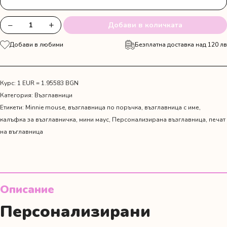
−
+
Добави в количката
количество
за
Добави в любими
Безплатна доставка над 120 лв
Персонализирана
възглавничка
с
име
Курс: 1 EUR = 1.95583 BGN
и
Категория:
Възглавници
мече
Етикети:
Minnie mouse
,
възглавница по поръчка
,
възглавница с име
,
в
калъфка за възглавничка
,
мини маус
,
Персонализирана възглавница
,
печат
синьо-
на въглавница
зелено
Описание
Персонализирани