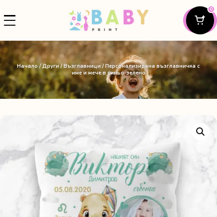
0
Начало
/
Други
/
Възглавници
/ Персонализирана възглавничка с
име и мече в синьо-зелено