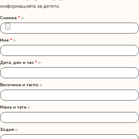
информацията за детето.
Снимка
*
:-
Име
*
:-
Дата, ден и час
*
:-
Височина и тегло :-
Мама и тате :-
Зодия :-