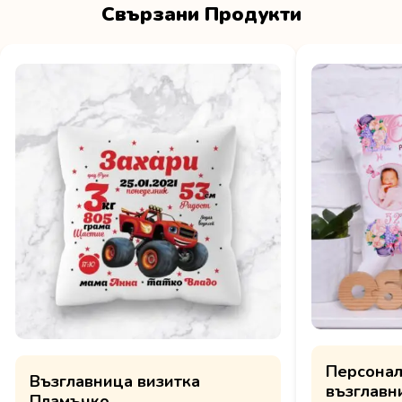
Свързани Продукти
Персонал
Възглавница визитка
възглавни
Пламъчко