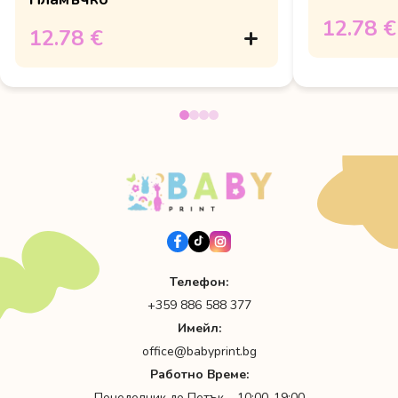
розово м
12.78 €
12.78 €
Телефон:
+359 886 588 377
Имейл:
office@babyprint.bg
Работно Време:
Понеделник до Петък – 10:00-19:00