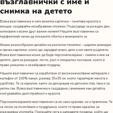
възглавнички с име и
снимка на детето
Всяка възглавничка е като визитна картичка – съчетава красота и
емоция, създавайки незабравими спомени. Подходящи за рожден ден,
изписване и всеки друг важен момент! Нашите възглавнички са
перфектният начин да покажете обичта и вниманието си.
Имаме разнообразни дизайни на различни тематики – шарени анимации
и свежи картинки, които ще зарадват всяко дете и неговите родители.
Всяка възглавничка може да бъде персонализирана – снимка и име на
детето, дата на раждане, тегло, ръст и специално послание, което я
прави уникален и незабравим подарък.
Нашите възглавнички са изработени от висококачествени материали с
калъфки от 100% памук, размер 35х35 см, които гарантират мекота и
удобство. Те са идеални, както за декорация на детската стая, така и за
уютен сън. Всяка възглавничка е създадена с внимание към детайла,
осигурявайки дълготрайност и красота.
Персонализираните възглавнички са не само красиви, но и практични. Те
са лесни за почистване и поддръжка, което ги прави идеални за
ежедневна употреба. Поръчайте сега и направете подарък, който ще