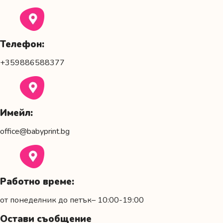
Телефон:
+359886588377
Имейл:
office@babyprint.bg
Работно време:
от понеделник до петък– 10:00-19:00
Остави съобщение