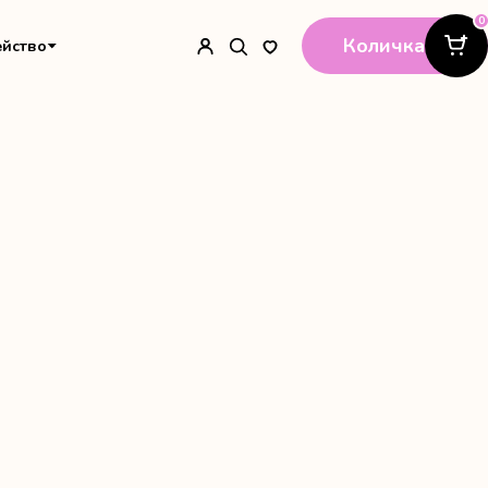
0
Количка
ейство