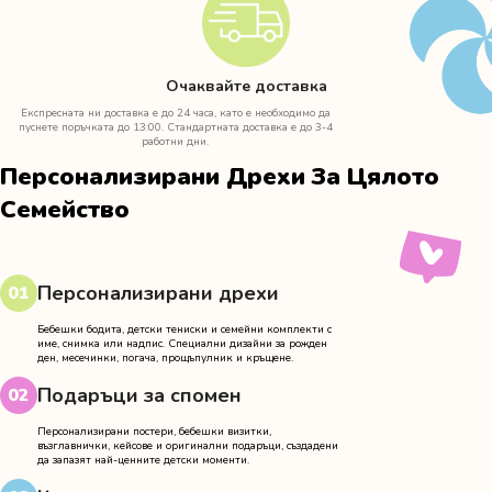
Очаквайте доставка
Експресната ни доставка е до 24 часа, като е необходимо да
пуснете поръчката до 13:00. Стандартната доставка е до 3-4
работни дни.
Персонализирани Дрехи За Цялото
Семейство
Персонализирани дрехи
01
Бебешки бодита, детски тениски и семейни комплекти с
име, снимка или надпис. Специални дизайни за рожден
ден, месечинки, погача, прощъпулник и кръщене.
Подаръци за спомен
02
Персонализирани постери, бебешки визитки,
възглавнички, кейсове и оригинални подаръци, създадени
да запазят най-ценните детски моменти.