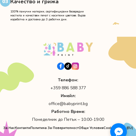
Качество и грижа
03
100% памучни материи, сертифицирани безвредни
мастила и качествен печат с наситени цветове. Бърза
изработка и доставка до 3 работни дни.
Телефон:
+359 886 588 377
Имейл:
office@babyprint.bg
Работно Време:
Понеделник до Петък – 10:00-19:00
За Нас
Контакти
Политика За Поверителност
Общи Условия
Cookie Policy (EU)