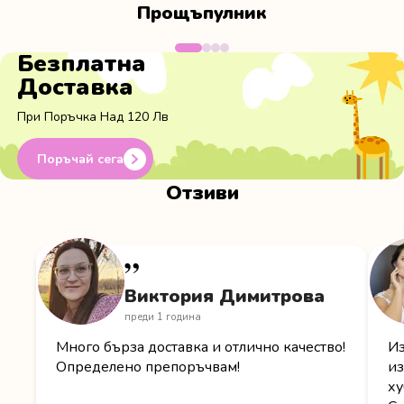
Прощъпулник
Безплатна
Доставка
При Поръчка Над 120 Лв
Поръчай сега
Отзиви
”
В
Виктория Димитрова
преди 1 година
Много бърза доставка и отлично качество!
Из
Определено препоръчвам!
из
ху