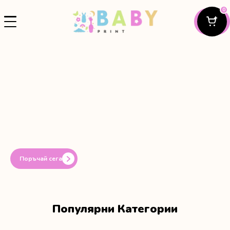
0
Персонализирани
Подаръци За
Всеки Повод
Персонализирани Бодита,
Тениски И Подаръци За
Кръщене, Погача,
Прощъпулник И Рожден Ден.
Поръчай сега
Популярни Категории