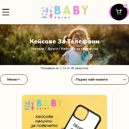
0
Кейсове За Телефони
Начало
/
Други
/ Кейсове за телефони
Sorted
Показване на 1–12 от 49 резултата
by
Меню
latest