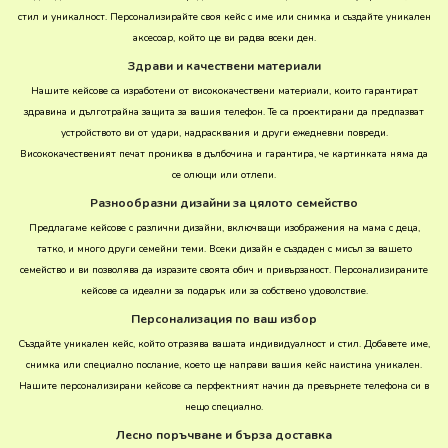
стил и уникалност. Персонализирайте своя кейс с име или снимка и създайте уникален
аксесоар, който ще ви радва всеки ден.
Здрави и качествени материали
Нашите кейсове са изработени от висококачествени материали, които гарантират
здравина и дълготрайна защита за вашия телефон. Те са проектирани да предпазват
устройството ви от удари, надрасквания и други ежедневни повреди.
Висококачественият печат прониква в дълбочина и гарантира, че картинката няма да
се олющи или отлепи.
Разнообразни дизайни за цялото семейство
Предлагаме кейсове с различни дизайни, включващи изображения на мама с деца,
татко, и много други семейни теми. Всеки дизайн е създаден с мисъл за вашето
семейство и ви позволява да изразите своята обич и привързаност. Персонализираните
кейсове са идеални за подарък или за собствено удоволствие.
Персонализация по ваш избор
Създайте уникален кейс, който отразява вашата индивидуалност и стил. Добавете име,
снимка или специално послание, което ще направи вашия кейс наистина уникален.
Нашите персонализирани кейсове са перфектният начин да превърнете телефона си в
нещо специално.
Лесно поръчване и бърза доставка