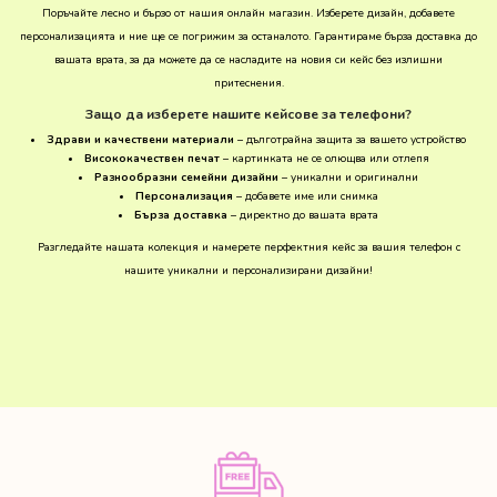
Поръчайте лесно и бързо от нашия онлайн магазин. Изберете дизайн, добавете
персонализацията и ние ще се погрижим за останалото. Гарантираме бърза доставка до
вашата врата, за да можете да се насладите на новия си кейс без излишни
притеснения.
Защо да изберете нашите кейсове за телефони?
Здрави и качествени материали
– дълготрайна защита за вашето устройство
Висококачествен печат
– картинката не се олющва или отлепя
Разнообразни семейни дизайни
– уникални и оригинални
Персонализация
– добавете име или снимка
Бърза доставка
– директно до вашата врата
Разгледайте нашата колекция и намерете перфектния кейс за вашия телефон с
нашите уникални и персонализирани дизайни!