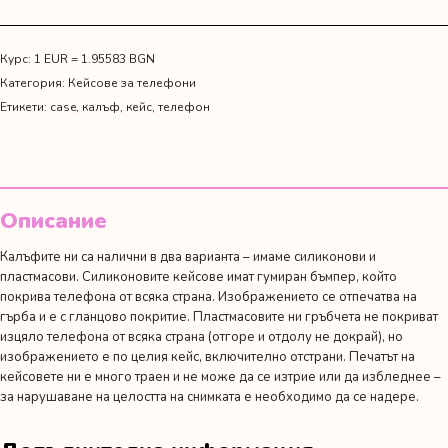
"Mom
of
three"
Курс: 1 EUR = 1.95583 BGN
Категория:
Кейсове за телефони
Етикети:
case
,
калъф
,
кейс
,
телефон
Описание
Калъфите ни са налични в два варианта – имаме силиконови и
пластмасови. Силиконовите кейсове имат гумиран бъмпер, който
покрива телефона от всяка страна. Изображението се отпечатва на
гърба и е с гланцово покритие. Пластмасовите ни гръбчета не покриват
изцяло телефона от всяка страна (отгоре и отдолу не докрай), но
изображението е по целия кейс, включително отстрани. Печатът на
кейсовете ни е много траен и не може да се изтрие или да избледнее –
за нарушаване на целостта на снимката е необходимо да се надере.