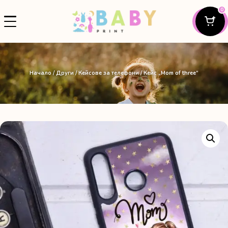
0
Начало
/
Други
/
Кейсове за телефони
/ Кейс „Mom of three“