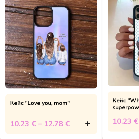
Кейс "Wha
Кейс "Love you, mom"
superpow
10.23 €
10.23 €
–
12.78 €