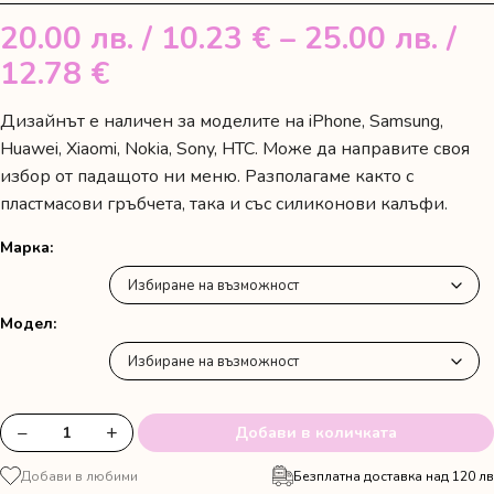
20.00
лв.
/ 10.23 €
–
25.00
лв.
/
Price
12.78 €
range:
Дизайнът е наличен за моделите на iPhone, Samsung,
20.00 лв.
Huawei, Xiaomi, Nokia, Sony, HTC. Може да направите своя
/
избор от падащото ни меню. Разполагаме както с
пластмасови гръбчета, така и със силиконови калъфи.
10.23 €
through
Марка
25.00 лв.
/
Модел
12.78 €
−
+
Добави в количката
количество
за
Добави в любими
Безплатна доставка над 120 лв
Кейс