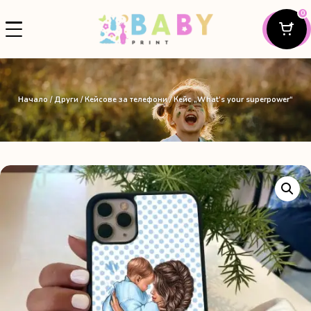
0
Начало
/
Други
/
Кейсове за телефони
/ Кейс „What’s your superpower“