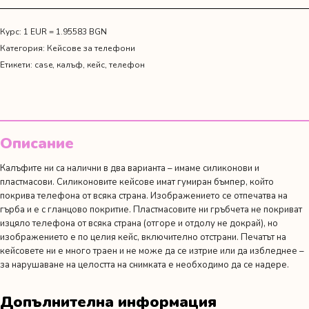
"What's
your
superpower"
Курс: 1 EUR = 1.95583 BGN
Категория:
Кейсове за телефони
Етикети:
case
,
калъф
,
кейс
,
телефон
Описание
Калъфите ни са налични в два варианта – имаме силиконови и
пластмасови. Силиконовите кейсове имат гумиран бъмпер, който
покрива телефона от всяка страна. Изображението се отпечатва на
гърба и е с гланцово покритие. Пластмасовите ни гръбчета не покриват
изцяло телефона от всяка страна (отгоре и отдолу не докрай), но
изображението е по целия кейс, включително отстрани. Печатът на
кейсовете ни е много траен и не може да се изтрие или да избледнее –
за нарушаване на целостта на снимката е необходимо да се надере.
Допълнителна информация