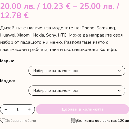
20.00
лв.
/ 10.23 €
–
25.00
лв.
/
Price
12.78 €
range:
Дизайнът е наличен за моделите на iPhone, Samsung,
20.00 лв.
Huawei, Xiaomi, Nokia, Sony, HTC. Може да направите своя
/
избор от падащото ни меню. Разполагаме както с
пластмасови гръбчета, така и със силиконови калъфи.
10.23 €
through
Марка
25.00 лв.
/
Модел
12.78 €
−
+
Добави в количката
количество
за
Добави в любими
Безплатна доставка над 120 лв
Кейс