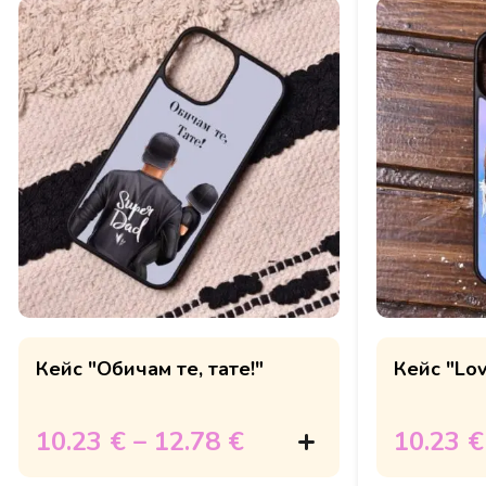
Кейс "Обичам те, тате!"
Кейс "Lo
10.23 €
–
12.78 €
10.23 €