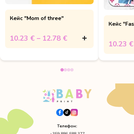
Кейс "Mom of three"
Кейс "Fa
10.23 €
–
12.78 €
10.23 €
Телефон:
+359 886 588 377