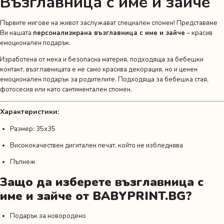
Възглавница с име и зайче
Първите мигове на живот заслужават специален спомен! Представяме
Ви нашата
персонализирана възглавница с име и зайче
– красив
емоционален подарък.
Изработена от мека и безопасна материя, подходяща за бебешки
контакт, възглавницата е не само красива декорация, но и ценен
емоционален подарък за родителите. Подходяща за бебешка стая,
фотосесия или като сантиментален спомен.
Характеристики:
Размер: 35х35
Висококачествен дигитален печат, който не избледнява
Пълнеж
Защо да изберете възглавница с
име и зайче от BABYPRINT.BG?
Подарък за новородено