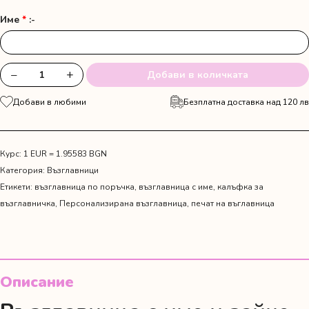
Име
*
:-
−
+
Добави в количката
количество
за
Добави в любими
Безплатна доставка над 120 лв
Възглавница
с
име
и
Курс: 1 EUR = 1.95583 BGN
заек
Категория:
Възглавници
Етикети:
възглавница по поръчка
,
възглавница с име
,
калъфка за
възглавничка
,
Персонализирана възглавница
,
печат на въглавница
Описание