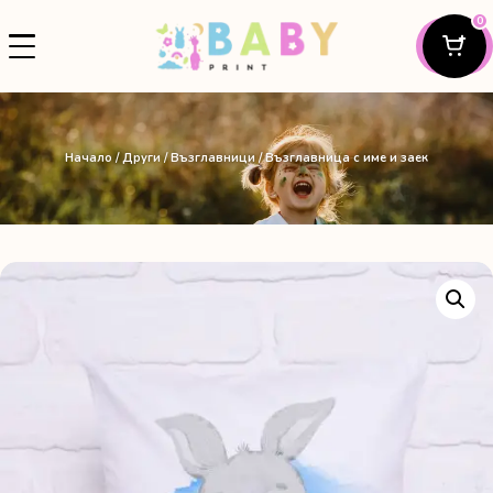
0
Начало
/
Други
/
Възглавници
/ Възглавница с име и заек