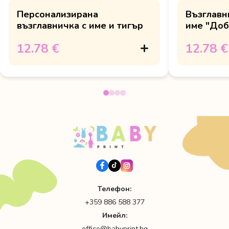
Персонализирана
Възглавн
възглавничка с име и тигър
име "Доб
12.78 €
12.78 €
Телефон:
+359 886 588 377
Имейл:
office@babyprint.bg