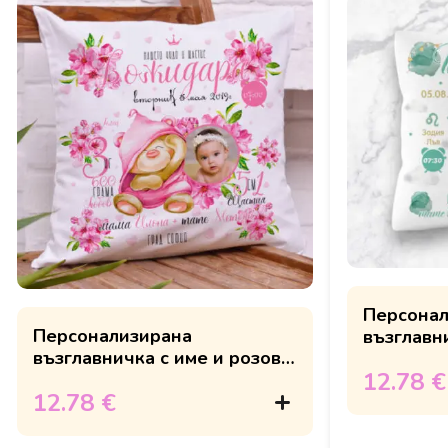
Персонал
Персонализирана
възглавн
възглавничка с име и розово
синьо-зе
12.78 €
мече
12.78 €