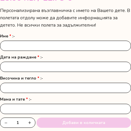
Персонализирана възглавничка с името на Вашето дете. В
полетата отдолу може да добавите информацията за
детето. Не всички полета за задължителни!
Име
*
:-
Дата на раждане
*
:-
Височина и тегло
*
:-
Мама и тате
*
:-
−
+
Добави в количката
количество