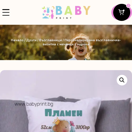
0
Начало
/
Други
/
Възглавници
/ Персонализирана възглавничка-
визитка с меченце с корона