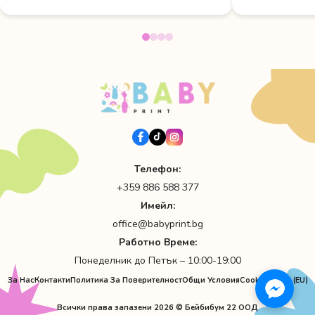
Телефон:
+359 886 588 377
Имейл:
office@babyprint.bg
Работно Време:
Понеделник до Петък – 10:00-19:00
За Нас
Контакти
Политика За Поверителност
Общи Условия
Cookie Policy (EU)
Всички права запазени 2026 © Бейбибум 22 ООД