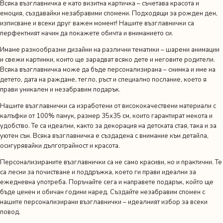
Всяка възглавничка е като визитна картичка – съчетава красота и
емоция, създавайки незабравими спомени. Подходящи за рожден ден,
изписване и всеки друг важен момент! Нашите възглавнички са
перфектният начин да покажете обичта и вниманието си.
Имаме разнообразни дизайни на различни тематики – шарени анимации
и свежи картинки, които ще зарадват всяко дете и неговите родители.
Всяка възглавничка може да бъде персонализирана – снимка и име на
детето, дата на раждане, тегло, ръст и специално послание, което я
прави уникален и незабравим подарък.
Нашите възглавнички са изработени от висококачествени материали с
калъфки от 100% памук, размер 35х35 см, които гарантират мекота и
удобство. Те са идеални, както за декорация на детската стая, така и за
уютен сън. Всяка възглавничка е създадена с внимание към детайла,
осигурявайки дълготрайност и красота.
Персонализираните възглавнички са не само красиви, но и практични. Те
са лесни за почистване и поддръжка, което ги прави идеални за
ежедневна употреба. Поръчайте сега и направете подарък, който ще
бъде ценен и обичан години наред. Създайте незабравим спомен с
нашите персонализирани възглавнички – идеалният избор за всеки
повод.