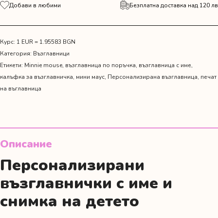
за
Добави в любими
Безплатна доставка над 120 лв
Персонализирана
възглавничка-
визитка
с
Курс: 1 EUR = 1.95583 BGN
меченце
Категория:
Възглавници
с
Етикети:
Minnie mouse
,
възглавница по поръчка
,
възглавница с име
,
корона
калъфка за възглавничка
,
мини маус
,
Персонализирана възглавница
,
печат
на въглавница
Описание
Персонализирани
възглавнички с име и
снимка на детето