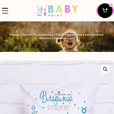
0
Начало
/
Други
/
Възглавници
/ Персонализирана възглавничка-
визитка с таралеж и име