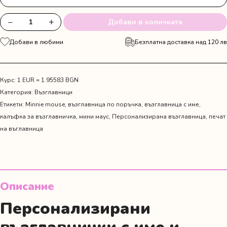
−
+
Добави в количката
количество
за
Добави в любими
Безплатна доставка над 120 лв
Персонализирана
възглавничка-
визитка
с
Курс: 1 EUR = 1.95583 BGN
таралеж
Категория:
Възглавници
и
Етикети:
Minnie mouse
,
възглавница по поръчка
,
възглавница с име
,
име
калъфка за възглавничка
,
мини маус
,
Персонализирана възглавница
,
печат
на въглавница
Описание
Персонализирани