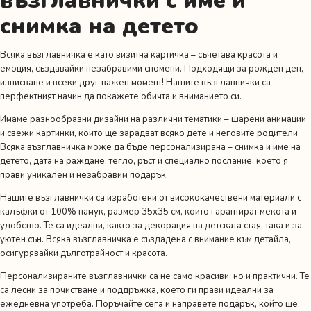
възглавнички с име и
снимка на детето
Всяка възглавничка е като визитна картичка – съчетава красота и
емоция, създавайки незабравими спомени. Подходящи за рожден ден,
изписване и всеки друг важен момент! Нашите възглавнички са
перфектният начин да покажете обичта и вниманието си.
Имаме разнообразни дизайни на различни тематики – шарени анимации
и свежи картинки, които ще зарадват всяко дете и неговите родители.
Всяка възглавничка може да бъде персонализирана – снимка и име на
детето, дата на раждане, тегло, ръст и специално послание, което я
прави уникален и незабравим подарък.
Нашите възглавнички са изработени от висококачествени материали с
калъфки от 100% памук, размер 35х35 см, които гарантират мекота и
удобство. Те са идеални, както за декорация на детската стая, така и за
уютен сън. Всяка възглавничка е създадена с внимание към детайла,
осигурявайки дълготрайност и красота.
Персонализираните възглавнички са не само красиви, но и практични. Те
са лесни за почистване и поддръжка, което ги прави идеални за
ежедневна употреба. Поръчайте сега и направете подарък, който ще