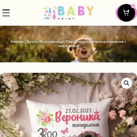
0
Начало
/
Други
/
Възглавници
/ Персонализирана възглавничка с
име и коала