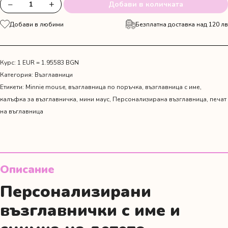
−
+
Добави в количката
количество
за
Добави в любими
Безплатна доставка над 120 лв
Персонализирана
възглавничка
с
име
Курс: 1 EUR = 1.95583 BGN
и
Категория:
Възглавници
коала
Етикети:
Minnie mouse
,
възглавница по поръчка
,
възглавница с име
,
калъфка за възглавничка
,
мини маус
,
Персонализирана възглавница
,
печат
на въглавница
Описание
Персонализирани
възглавнички с име и