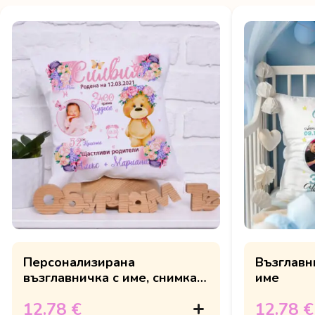
Персонализирана
Възглавн
възглавничка с име, снимка и
име
розово мече
12.78 €
12.78 €