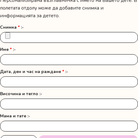
Персонализирана възглавничка с името на Вашето дете. В
полетата отдолу може да добавите снимка и
информацията за детето.
Снимка
*
:-
Име
*
:-
Дата, ден и час на раждане
*
:-
Височина и тегло :-
Мама и тате :-