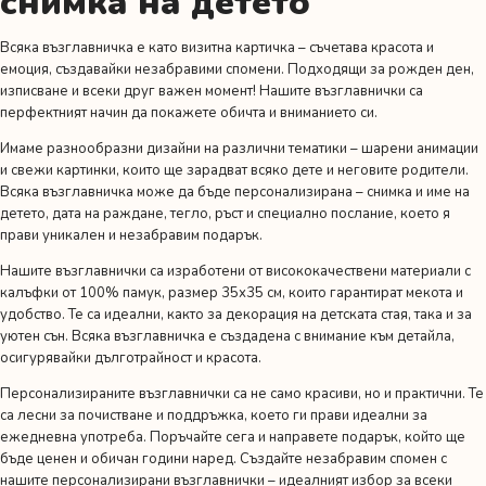
снимка на детето
Всяка възглавничка е като визитна картичка – съчетава красота и
емоция, създавайки незабравими спомени. Подходящи за рожден ден,
изписване и всеки друг важен момент! Нашите възглавнички са
перфектният начин да покажете обичта и вниманието си.
Имаме разнообразни дизайни на различни тематики – шарени анимации
и свежи картинки, които ще зарадват всяко дете и неговите родители.
Всяка възглавничка може да бъде персонализирана – снимка и име на
детето, дата на раждане, тегло, ръст и специално послание, което я
прави уникален и незабравим подарък.
Нашите възглавнички са изработени от висококачествени материали с
калъфки от 100% памук, размер 35х35 см, които гарантират мекота и
удобство. Те са идеални, както за декорация на детската стая, така и за
уютен сън. Всяка възглавничка е създадена с внимание към детайла,
осигурявайки дълготрайност и красота.
Персонализираните възглавнички са не само красиви, но и практични. Те
са лесни за почистване и поддръжка, което ги прави идеални за
ежедневна употреба. Поръчайте сега и направете подарък, който ще
бъде ценен и обичан години наред. Създайте незабравим спомен с
нашите персонализирани възглавнички – идеалният избор за всеки