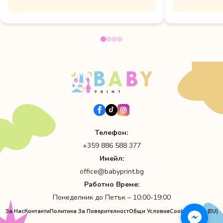
Телефон:
+359 886 588 377
Имейл:
office@babyprint.bg
Работно Време:
Понеделник до Петък – 10:00-19:00
За Нас
Контакти
Политика За Поверителност
Общи Условия
Cookie Policy (EU)