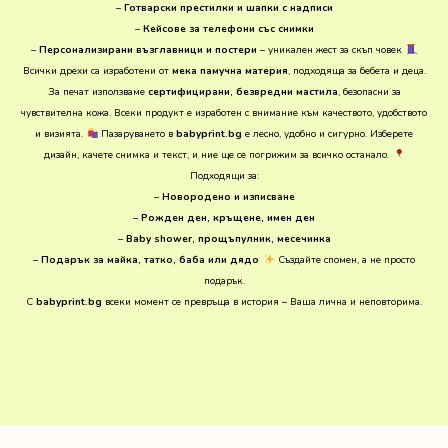
–
Готварски престилки и шапки с надписи
–
Кейсове за телефони със снимки
–
Персонализирани възглавници и постери
– уникален жест за скъп човек
Всички дрехи са изработени от
мека памучна материя
, подходяща за бебета и деца.
За печат използваме
сертифицирани, безвредни мастила
, безопасни за
чувствителна кожа. Всеки продукт е изработен с внимание към качеството, удобството
и визията.
Пазаруването в
babyprint.bg
е лесно, удобно и сигурно. Изберете
дизайн, качете снимка и текст, и ние ще се погрижим за всичко останало.
Подходящи за:
–
Новородено и изписване
–
Рожден ден, кръщене, имен ден
–
Baby shower, прощъпулник, месечинка
–
Подарък за майка, татко, баба или дядо
Създайте спомен, а не просто
подарък.
С
babyprint.bg
всеки момент се превръща в история – Ваша лична и неповторима.