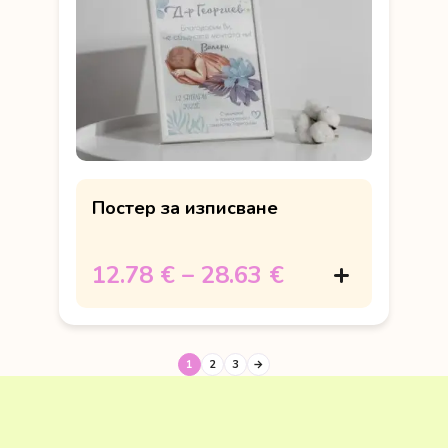
Постер за изписване
12.78 €
–
28.63 €
1
2
3
→