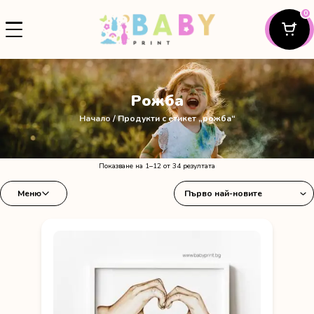
0
Рожба
Начало
/ Продукти с етикет „рожба“
Sorted
Показване на 1–12 от 34 резултата
by
Меню
latest