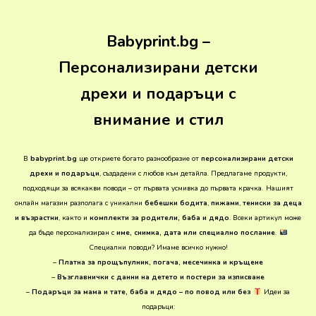
Babyprint.bg –
Персонализирани детски
дрехи и подаръци с
внимание и стил
В
babyprint.bg
ще откриете богато разнообразие от
персонализирани детски
дрехи и подаръци
, създадени с любов към детайла. Предлагаме продукти,
подходящи за всякакви поводи – от първата усмивка до първата крачка.
Нашият
онлайн магазин разполага с уникални
бебешки бодита
,
пижами
,
тениски за деца
и възрастни
, както и
комплекти за родители, баба и дядо
. Всеки артикул може
да бъде персонализиран с
име, снимка, дата или специално послание
.
Специални поводи? Имаме всичко нужно!
–
Платна за прощъпулник, погача, месечинка и кръщене
–
Възглавнички с данни на детето и постери за изписване
–
Подаръци за мама и тате, баба и дядо – по повод или без
Идеи за
подаръци: