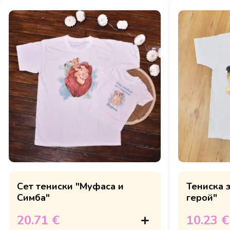
Сет тениски "Муфаса и
Тениска з
Симба"
герой"
20.71 €
10.23 €