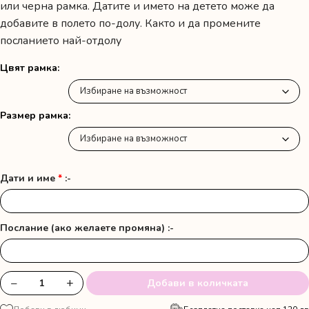
/
или черна рамка. Датите и името на детето може да
добавите в полето по-долу. Както и да промените
12.78 €
посланието най-отдолу
through
56.00 лв.
Цвят рамка
/
28.63 €
Размер рамка
Дати и име
*
:-
Послание (ако желаете промяна) :-
−
+
Добави в количката
количество
за