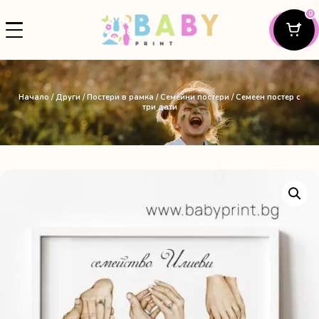
0
Начало
/
Други
/
Постери в рамка
/
Семейни постери
/ Семеен постер с
три дати