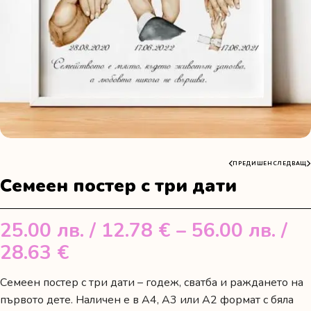
ПРЕДИШЕН
СЛЕДВАЩ
Семеен постер с три дати
25.00
лв.
/ 12.78 €
–
56.00
лв.
/
Price
28.63 €
range:
Семеен постер с три дати – годеж, сватба и раждането на
25.00 лв.
първото дете. Наличен е в А4, А3 или А2 формат с бяла