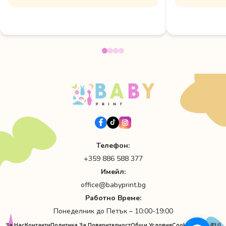
Телефон:
+359 886 588 377
Имейл:
office@babyprint.bg
Работно Време:
Понеделник до Петък – 10:00-19:00
За Нас
Контакти
Политика За Поверителност
Общи Условия
Cookie Policy (EU)