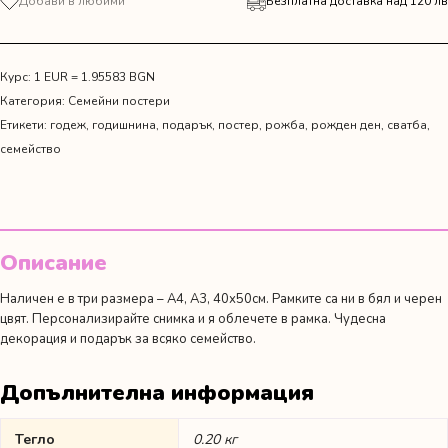
Добави в любими
Безплатна доставка над 120 лв
Семеен
постер
с
три
Курс: 1 EUR = 1.95583 BGN
дати
Категория:
Семейни постери
Етикети:
годеж
,
годишнина
,
подарък
,
постер
,
рожба
,
рожден ден
,
сватба
,
семейство
Описание
Наличен е в три размера – А4, А3, 40х50см. Рамките са ни в бял и черен
цвят. Персонализирайте снимка и я облечете в рамка. Чудесна
декорация и подарък за всяко семейство.
Допълнителна информация
Тегло
0.20 кг