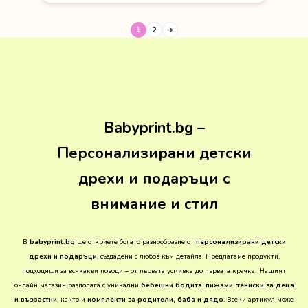
1
2
→
Babyprint.bg –
Персонализирани детски
дрехи и подаръци с
внимание и стил
В
babyprint.bg
ще откриете богато разнообразие от
персонализирани детски
дрехи и подаръци
, създадени с любов към детайла. Предлагаме продукти,
подходящи за всякакви поводи – от първата усмивка до първата крачка.
Нашият
онлайн магазин разполага с уникални
бебешки бодита
,
пижами
,
тениски за деца
и възрастни
, както и
комплекти за родители, баба и дядо
. Всеки артикул може