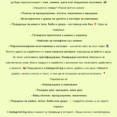
да бъде персонализиран с
име, снимка, дата или специално послание
.
Специални поводи? Имаме всичко нужно!
–
Платна за прощъпулник, погача, месечинка и кръщене
–
Възглавнички с данни на детето и постери за изписване
–
Подаръци за мама и тате, баба и дядо – по повод или без
Идеи за
подаръци:
–
Готварски престилки и шапки с надписи
–
Кейсове за телефони със снимки
–
Персонализирани възглавници и постери
– уникален жест за скъп човек
Всички дрехи са изработени от
мека памучна материя
, подходяща за бебета и деца.
За печат използваме
сертифицирани, безвредни мастила
, безопасни за
чувствителна кожа. Всеки продукт е изработен с внимание към качеството, удобството
и визията.
Пазаруването в
babyprint.bg
е лесно, удобно и сигурно. Изберете
дизайн, качете снимка и текст, и ние ще се погрижим за всичко останало.
Подходящи за:
–
Новородено и изписване
–
Рожден ден, кръщене, имен ден
–
Baby shower, прощъпулник, месечинка
–
Подарък за майка, татко, баба или дядо
Създайте спомен, а не просто
подарък.
С
babyprint.bg
всеки момент се превръща в история – Ваша лична и неповторима.