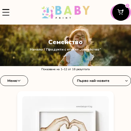
0
Семейство
Начало
/ Продукти с етикет „семейство“
Sorted
Показване на 1–12 от 16 резултата
by
Меню
latest