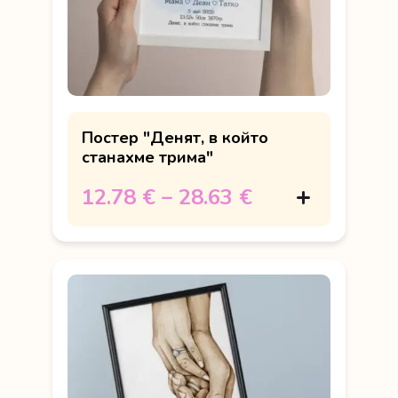
Постер "Денят, в който
станахме трима"
12.78 €
–
28.63 €