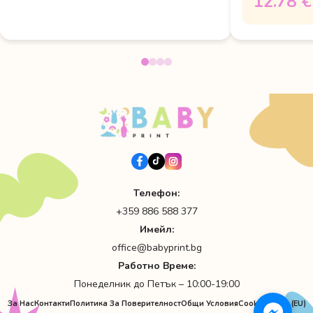
12.78 €
Телефон:
+359 886 588 377
Имейл:
office@babyprint.bg
Работно Време:
Понеделник до Петък – 10:00-19:00
За Нас
Контакти
Политика За Поверителност
Общи Условия
Cookie Policy (EU)