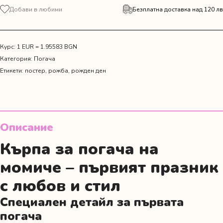
за
Добави в любими
Безплатна доставка над 120 лв
Платно
за
погача
с
Курс: 1 EUR = 1.95583 BGN
цветя
Категория:
Погача
Етикети:
постер
,
рожба
,
рожден ден
Описание
Кърпа за погача на
момиче – първият празник
с любов и стил
Специален детайл за първата
погача