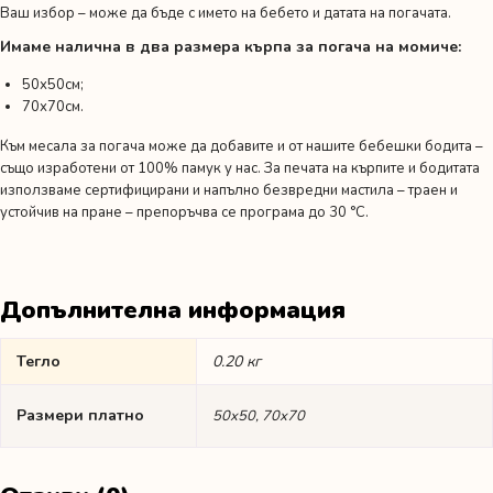
Ваш избор – може да бъде с името на бебето и датата на погачата.
Имаме налична в два размера кърпа за погача на момиче:
50х50см;
70х70см.
Към месала за погача може да добавите и от нашите бебешки бодита –
също изработени от 100% памук у нас. За печата на кърпите и бодитата
използваме сертифицирани и напълно безвредни мастила – траен и
устойчив на пране – препоръчва се програма до 30 °C.
Допълнителна информация
Тегло
0.20 кг
Размери платно
50х50, 70х70