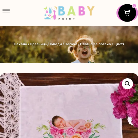
0
Начало
/
Празници/Поводи
/
Погача
/ Платно за погача с цветя