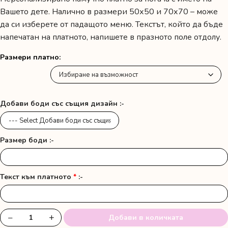
19.20 лв.
Вашето дете. Налично в размери 50х50 и 70х70 – може
/
да си изберете от падащото меню. Текстът, който да бъде
напечатан на платното, напишете в празното поле отдолу.
9.82 €
through
Размери платно
22.80 лв.
/
11.66 €
Добави боди със същия дизайн :-
Размер боди :-
Текст към платното
*
:-
−
+
Добави в количката
количество