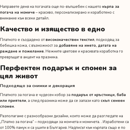
Направете деня на погачата още по-вълшебен с нашето
кърпа за
погача на момиче
– красиво, персонализирано и изработено с
внимание към всеки детайл.
Качество и изящество в едно
Платното е създадено от
висококачествен текстил
, подходящ за
бебешка кожа, с възможност за
добавяне на името, датата на
раждане и пожелание
. Нежните цветове и красивата изработка го
превръщат в акцент на празника.
Перфектен подарък и спомен за
цял живот
Подходящо за снимки и декорация
Платното за погача е чудесен избор за
подарък от кръстници, баба
или приятели
, а след празника може да се запази като
скъп семеен
спомен
.
Разполагаме с разнообразни дизайни, които може да разгледате на
„Платно за погача“
– подходящи за момчета и момичета. . Изработени са
от 100% памук и са ушити в България. Надписът към кърпата също е по