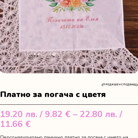
ПРЕДИШЕН
СЛЕДВАЩ
Платно за погача с цветя
19.20
лв.
/ 9.82 €
–
22.80
лв.
/
Price
11.66 €
range:
Персонализирано памучно платно за погача с името на