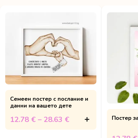
Семеен постер с послание и
данни на вашето дете
Постер з
12.78 €
–
28.63 €