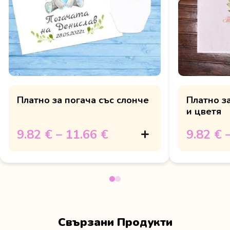
Платно за погача със слонче
Платно з
и цветя
9.82 €
–
11.66 €
9.82 €
Свързани Продукти