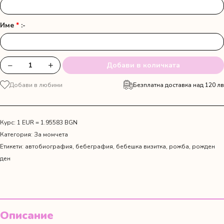
Име
*
:-
−
+
Добави в количката
количество
за
Добави в любими
Безплатна доставка над 120 лв
Бебешка
визитка
"Малкият
принц"
Курс: 1 EUR = 1.95583 BGN
Категория:
За момчета
Етикети:
автобиография
,
бебеграфия
,
бебешка визитка
,
рожба
,
рожден
ден
Описание