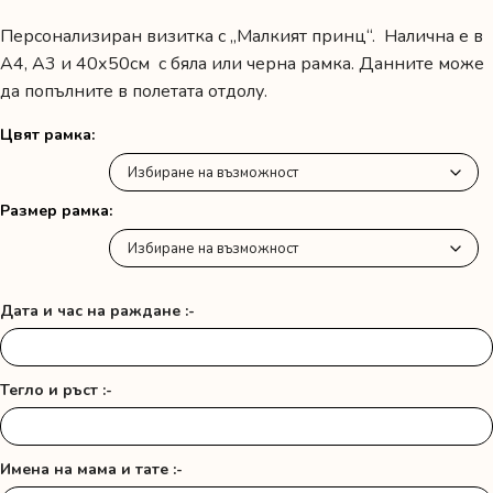
range:
Персонализиран визитка с „Малкият принц“. Налична е в
25.00 лв.
А4, А3 и 40х50см с бяла или черна рамка. Данните може
/
да попълните в полетата отдолу.
12.78 €
Цвят рамка
through
56.00 лв.
Размер рамка
/
28.63 €
Дата и час на раждане :-
Тегло и ръст :-
Имена на мама и тате :-