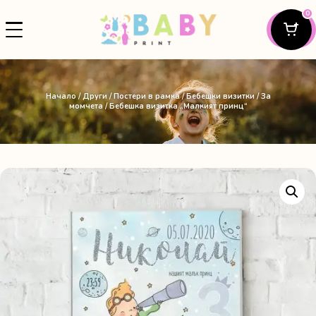
0
Начало
/
Други
/
Постери в рамка
/
Бебешки визитки
/
За
момчета
/ Бебешка визитка „Малкият принц“