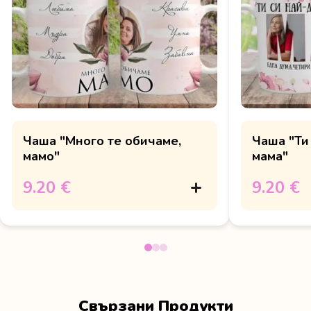
Чаша "Много те обичаме,
Чаша "Ти
мамо"
мама"
9.20 €
9.20 €
Свързани Продукти