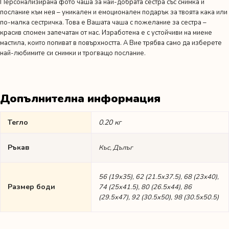
Персонализирана фото чаша за най-добрата сестра със снимка и
послание към нея – уникален и емоционален подарък за твоята кака или
по-малка сестричка. Това е Вашата чаша с пожелание за сестра –
красив спомен запечатан от нас. Изработена е с устойчиви на миене
мастила, които попиват в повърхността. А Вие трябва само да изберете
най-любимите си снимки и трогващо послание.
Допълнителна информация
Тегло
0.20 кг
Ръкав
Къс, Дълъг
56 (19х35), 62 (21.5х37.5), 68 (23х40),
Размер боди
74 (25х41.5), 80 (26.5х44), 86
(29.5х47), 92 (30.5х50), 98 (30.5х50.5)