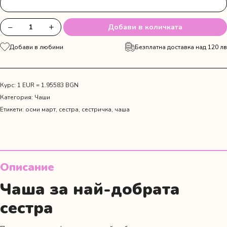
−
+
Добави в количката
количество
за
Добави в любими
Безплатна доставка над 120 лв
Чаша
"За
любимата
сестричка"
Курс: 1 EUR = 1.95583 BGN
Категория:
Чаши
Етикети:
осми март
,
сестра
,
сестричка
,
чаша
Описание
Чаша за най-добрата
сестра