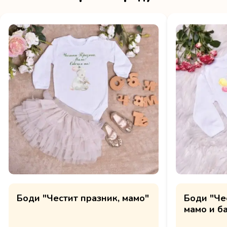
Боди "Честит празник, мамо"
Боди "Че
мамо и б