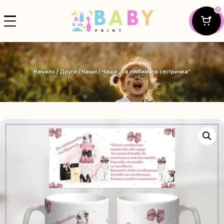
0
Начало
/
Други
/
Чаши
/ Чаша „За любимата сестричка“