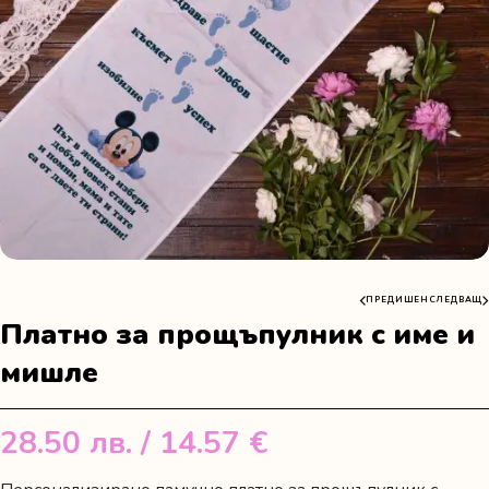
ПРЕДИШЕН
СЛЕДВАЩ
Платно за прощъпулник с име и
мишле
28.50
лв.
/ 14.57 €