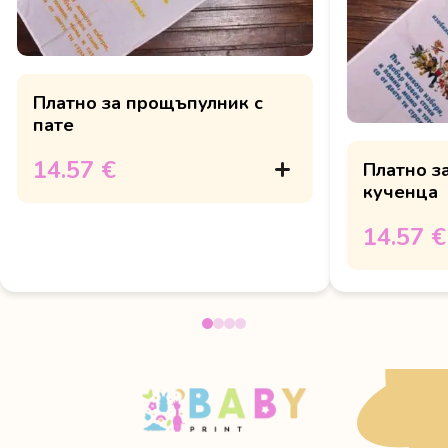
Платно за прощъпулник с
пате
14.57 €
Платно з
кученца
14.57 €