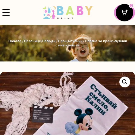
0
Начало
/
Празници/Поводи
/
Прощъпулник
/ Платно за прощъпулник
с име и мишле