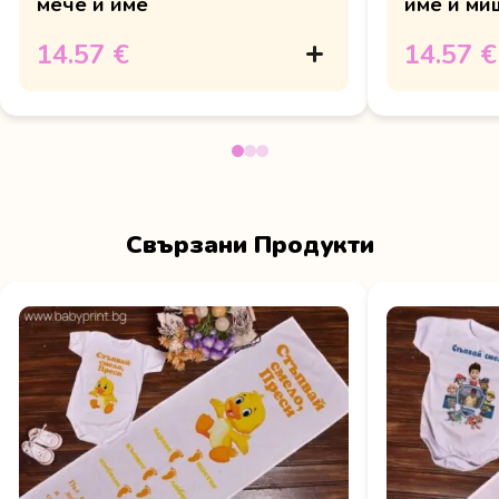
мече и име
име и ми
14.57 €
14.57 €
Свързани Продукти