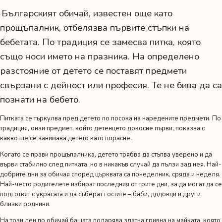
Българският обичай, известен още като
прощъпалник, отбелязва първите стъпки на
бебетата. По традиция се замесва питка, която
също носи името на празника. На определено
разстояние от детето се поставят предмети
свързани с дейност или професия. Те не бива да са
познати на бебето.
Питката се търкулва пред детето по посока на наредените предмети. По
традиция, онзи предмет, който детенцето докосне първи, показва с
какво ще се занимава детето като порасне.
Когато се прави прощъпалника, детето трябва да стъпва уверено и да
върви стабилно след питката, но в никакъв случай да пълзи зад нея. Най-
добрите дни за обичая според църквата са понеделник, сряда и неделя.
Най-често родителете избират последния от трите дни, за да могат да се
подготвят с украсата и да съберат гостите – баби, дядовци и други
близки роднини.
На този ден по обичай бащата подарява златна гривна на майката, която