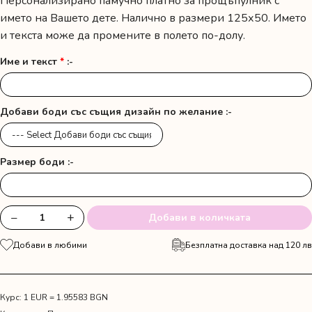
Персонализирано памучно платно за прощъпулник с
името на Вашето дете. Налично в размери 125х50. Името
и текста може да промените в полето по-долу.
Име и текст
*
:-
Добави боди със същия дизайн по желание :-
Размер боди :-
−
+
Добави в количката
количество
за
Добави в любими
Безплатна доставка над 120 лв
Платно
за
прощъпулник
с
Курс: 1 EUR = 1.95583 BGN
име