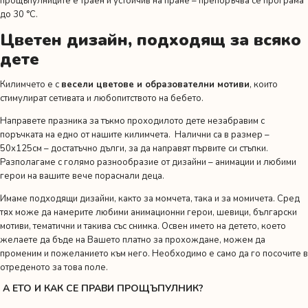
прощъпулниците е траен и устойчив на пране – препоръчва се програма
до 30 °C.
Цветен дизайн, подходящ за всяко
дете
Килимчето е с
весели цветове и образователни мотиви
, които
стимулират сетивата и любопитството на бебето.
Направете празника за тъкмо проходилото дете незабравим с
поръчката на едно от нашите килимчета. Налични са в размер –
50х125см – достатъчно дълги, за да направят първите си стъпки.
Разполагаме с голямо разнообразие от
дизайни
– анимации и любими
герои на вашите вече пораснали деца.
Имаме подходящи дизайни, както за момчета, така и за момичета. Сред
тях може да намерите любими анимационни герои, шевици, български
мотиви, тематични и такива със снимка. Освен името на детето, което
желаете да бъде на Вашето платно за прохождане, можем да
променим и пожеланието към него. Необходимо е само да го посочите в
отреденото за това поле.
А ЕТО И КАК СЕ ПРАВИ ПРОЩЪПУЛНИК?