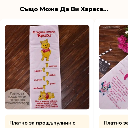
Също Може Да Ви Хареса…
Платно за прощъпулник с
Платно з