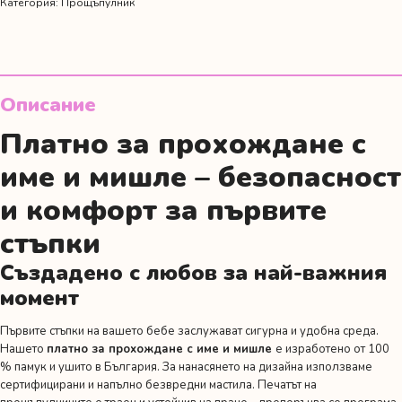
Категория:
Прощъпулник
и
мишле
Описание
Платно за прохождане с
име и мишле – безопасност
и комфорт за първите
стъпки
Създадено с любов за най-важния
момент
Първите стъпки на вашето бебе заслужават сигурна и удобна среда.
Нашето
платно за прохождане с име и мишле
е изработено от 100
% памук и ушито в България. За нанасянето на дизайна използваме
сертифицирани и напълно безвредни мастила. Печатът на