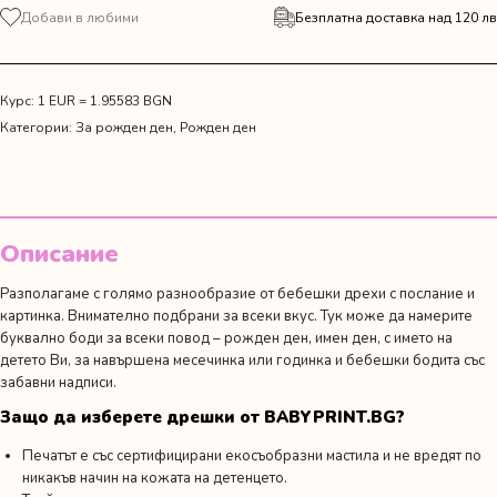
за
Добави в любими
Безплатна доставка над 120 лв
Сет
от
тениски
за
Курс: 1 EUR = 1.95583 BGN
рожден
Категории:
За рожден ден
,
Рожден ден
ден
с
лъвчета
Описание
Разполагаме с голямо разнообразие от бебешки дрехи с послание и
картинка. Внимателно подбрани за всеки вкус. Тук може да намерите
буквално боди за всеки повод –
рожден ден
,
имен ден
,
с името на
детето Ви,
за навършена месечинка или годинка
и
бебешки бодита със
забавни надписи.
Защо да изберете дрешки от BABYPRINT.BG?
Печатът е със сертифицирани екосъобразни мастила и не вредят по
никакъв начин на кожата на детенцето.