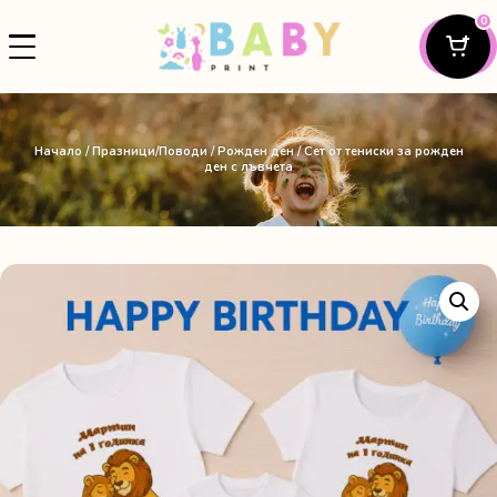
0
Начало
/
Празници/Поводи
/
Рожден ден
/ Сет от тениски за рожден
ден с лъвчета