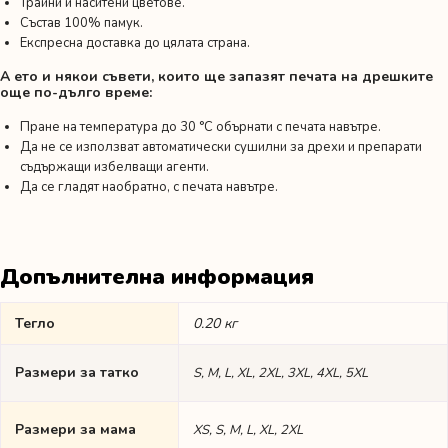
Трайни и наситени цветове.
Състав 100% памук.
Експресна доставка до цялата страна.
А ето и някои съвети, които ще запазят печата на дрешките
още по-дълго време:
Пране на температура до 30 °C обърнати с печата навътре.
Да не се използват автоматически сушилни за дрехи и препарати
съдържащи избелващи агенти.
Да се гладят наобратно, с печата навътре.
Допълнителна информация
Тегло
0.20 кг
Размери за татко
S, M, L, XL, 2XL, 3XL, 4XL, 5XL
Размери за мама
XS, S, M, L, XL, 2XL