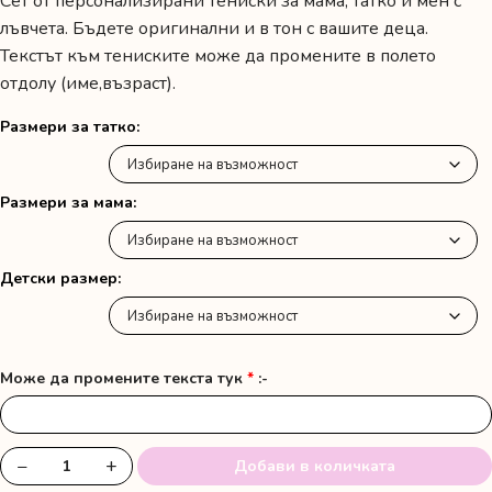
Сет от персонализирани тениски за мама, татко и мен с
лъвчета. Бъдете оригинални и в тон с вашите деца.
Текстът към тениските може да промените в полето
отдолу (име,възраст).
Размери за татко
Размери за мама
Детски размер
Може да промените текста тук
*
:-
−
+
Добави в количката
количество