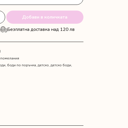
Добави в количката
и
Безплатна доставка над 120 лв
N
 пожелания
оди
,
боди по поръчка
,
детско
,
детско боди
,