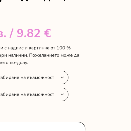
в.
/ 9.82 €
и с надпис и картинка от 100 %
ери налични. Пожеланието може да
ето по-долу.
-