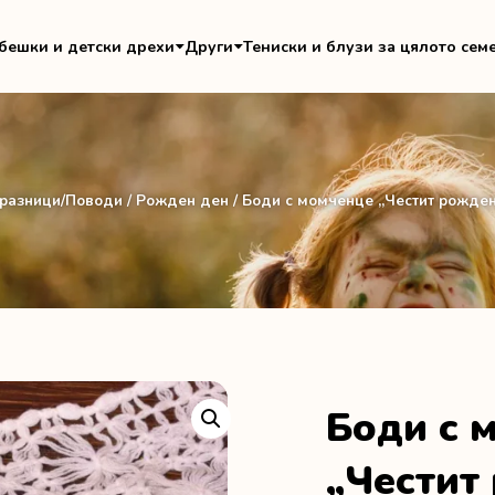
бешки и детски дрехи
Други
Тениски и блузи за цялото сем
разници/Поводи
/
Рожден ден
/ Боди с момченце „Честит рожден 
Боди с 
„Честит