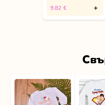
тате"
9.82 €
Свъ