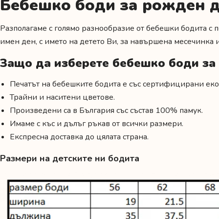
Бебешко боди за рожден д
Разполагаме с голямо разнообразие от бебешки бодита с 
имен ден
,
с името на детето Ви,
за навършена месечинка 
Защо да изберете бебешко боди за
Печатът на бебешките бодита е със сертифицирани еко
Трайни и наситени цветове.
Произведени са в България със състав 100% памук.
Имаме с къс и дълъг ръкав от всички размери.
Експресна доставка до цялата страна.
Размери на детските ни бодита