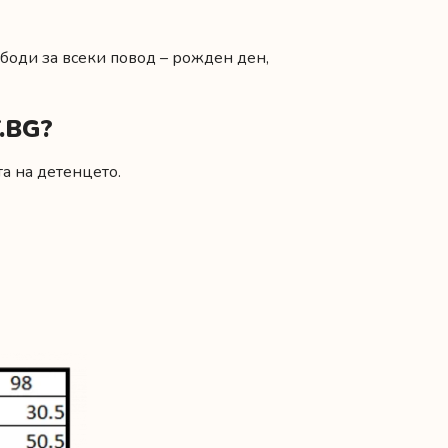
 боди за всеки повод –
рожден ден
,
.BG?
а на детенцето.