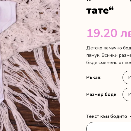
тате“
19.20
л
Детско памучно бод
памук. Всички разм
бъде сменено от пол
Ръкав
Размер боди
Текст към бодито :