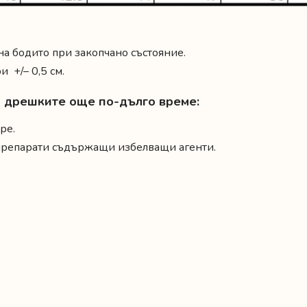
 на бодито при закопчано състояние.
 +/– 0,5 см.
на дрешките още по-дълго време:
ре.
 препарати съдържащи избелващи агенти.