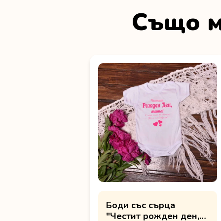
Също м
Боди със сърца
"Честит рожден ден,