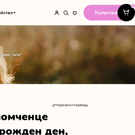
0
Количка
ейство
ден, тате“
ПРЕДИШЕН
СЛЕДВАЩ
момченце
 рожден ден,