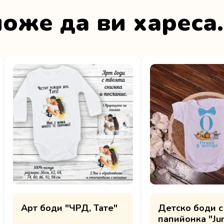
оже да ви хареса
Арт боди "ЧРД, Тате"
Детско боди с
папийонка "Ju