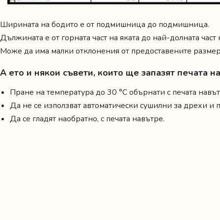
Ширината на бодито е от подмишница до подмишница.
Дължината е от горната част на яката до най-долната част
Може да има малки отклонения от предоставените размери
А ето и някои съвети, които ще запазят печата 
Пране на температура до 30 °C обърнати с печата навът
Да не се използват автоматически сушилни за дрехи и
Да се гладят наобратно, с печата навътре.