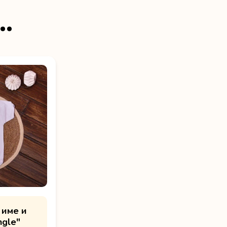
…
 име и
ngle"