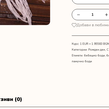
−
+
количество
за
Добави в любим
Боди
с
момченце
"Честит
Курс: 1 EUR = 1.95583 BG
рожден
Категории:
Рожден ден
,
С
ден,
Етикети:
бебешко боди
,
б
тате"
памучно боди
зиви (0)