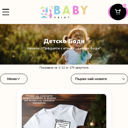
0
Детско Боди
Начало
/ Продукти с етикет „детско боди“
Sorted
Показване на 1–12 от 179 резултата
by
Меню
latest