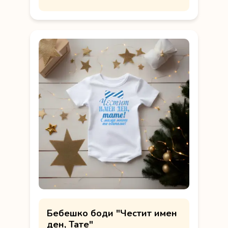
Бебешко боди "Честит имен
ден, Тате"