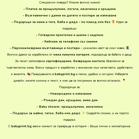
Специални поводи? Имаме всичко нужно!
–
Платна за прощъпулник, погача, месечинка и кръщене
–
Възглавнички с данни на детето и постери за изписване
–
Подаръци за мама и тате, баба и дядо – по повод или без
Идеи за
подаръци:
–
Готварски престилки и шапки с надписи
–
Кейсове за телефони със снимки
–
Персонализирани възглавници и постери
– уникален жест за скъп човек
Всички дрехи са изработени от
мека памучна материя
, подходяща за бебета и деца.
За печат използваме
сертифицирани, безвредни мастила
, безопасни за
чувствителна кожа. Всеки продукт е изработен с внимание към качеството, удобството
и визията.
Пазаруването в
babyprint.bg
е лесно, удобно и сигурно. Изберете
дизайн, качете снимка и текст, и ние ще се погрижим за всичко останало.
Подходящи за:
–
Новородено и изписване
–
Рожден ден, кръщене, имен ден
–
Baby shower, прощъпулник, месечинка
–
Подарък за майка, татко, баба или дядо
Създайте спомен, а не просто
подарък.
С
babyprint.bg
всеки момент се превръща в история – Ваша лична и неповторима.