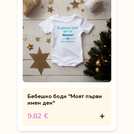
Бебешко боди "Моят първи
имен ден"
9.82 €