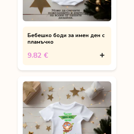
Бебешко боди за имен ден с
пламъчко
9.82 €