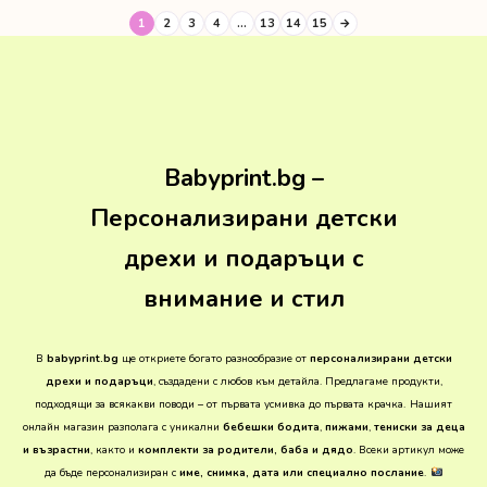
1
2
3
4
…
13
14
15
→
Babyprint.bg –
Персонализирани детски
дрехи и подаръци с
внимание и стил
В
babyprint.bg
ще откриете богато разнообразие от
персонализирани детски
дрехи и подаръци
, създадени с любов към детайла. Предлагаме продукти,
подходящи за всякакви поводи – от първата усмивка до първата крачка.
Нашият
онлайн магазин разполага с уникални
бебешки бодита
,
пижами
,
тениски за деца
и възрастни
, както и
комплекти за родители, баба и дядо
. Всеки артикул може
да бъде персонализиран с
име, снимка, дата или специално послание
.