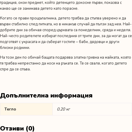
традиция, онзи предмет, който детенцето докосне първи, показва с
какво ще се занимава детето като порасне.
Когато се прави прощъпалника, детето трябва да стъпва уверено и да
върви стабилно след питката, но в никакъв случай да пълзи зад нея. Най-
добрите дни за обичая според църквата са понеделник, сряда и неделя.
Най-често родителете избират последния от трите дни, за да могат да се
подготвят с украсата и да съберат гостите – баби, дядовци и други
близки роднини.
На този ден по обичай бащата подарява златна гривна на майката, която
тя трябва непрестанно да носи на ръката се. Тя се сваля, когато детето
спре да се спъва.
Допълнителна информация
Тегло
0.20 кг
Отзиви (0)