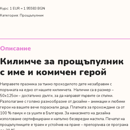
прощъпулник
с
Курс: 1 EUR = 1.95583 BGN
комичен
Категория:
Прощъпулник
герой
Описание
Килимче за прощъпулник
с име и комичен герой
Направете празника за тъкмо проходилото дете незабравим с
поръчката на едно от нашите килимчета. Налични са в размер –
50х125см – достатъчно дълги, за да направят първите си стъпки.
Разполагаме с голямо разнообразие от
дизайни
– анимации и любими
герои на вашите вече пораснали деца. Платната за прохождане са от
100 % памук и са ушити в България. За нанасянето на дизайна
използваме сертифицирани и напълно безвредни мастила. Печатът на
прощъпулниците е траен и устойчив на пране – препоръчва се програма