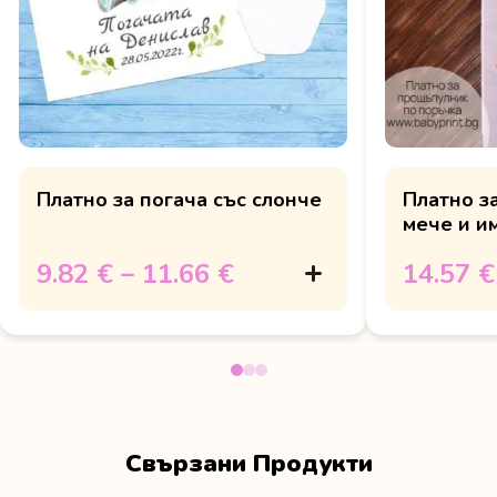
Платно за погача със слонче
Платно з
мече и и
9.82 €
–
11.66 €
14.57 €
Свързани Продукти