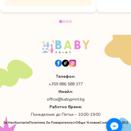
Телефон:
+359 886 588 377
Имейл:
office@babyprint.bg
Работно Време:
Понеделник до Петък – 10:00-19:00
За Нас
Контакти
Политика За Поверителност
Общи Условия
Cookie Policy (EU)