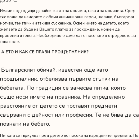
до 30 °C.
Имаме подходящи дизайни, както за момчета, така и за момичета. Сред
тях може да намерите любими анимационни герои, шевици, български
мотиви, тематични и такива със снимка. Освен името на детето, което
желаете да бъде на Вашето платно за прохождане, можем да
променим и текста. Необходимо е само да го посочите в отреденото за
това поле.
А ЕТО И КАК СЕ ПРАВИ ПРОЩЪПУЛНИК?
Българският обичай, известен още като
прощъпалник, отбелязва първите стъпки на
бебетата. По традиция се замесва питка, която
също носи името на празника. На определено
разстояние от детето се поставят предмети
свързани с дейност или професия. Те не бива да са
познати на бебето.
Питката се търкулва пред детето по посока на наредените предмети. По