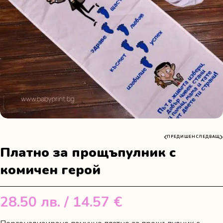
ПРЕДИШЕН
СЛЕДВАЩ
Платно за прощъпулник с
комичен герой
28.50
лв.
/ 14.57 €