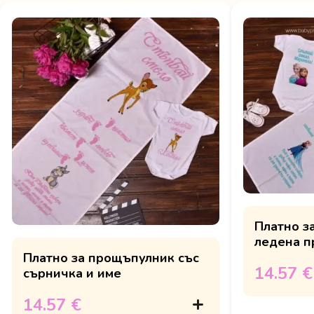
Платно з
ледена п
Платно за прощъпулник със
14.57 €
сърничка и име
14.57 €