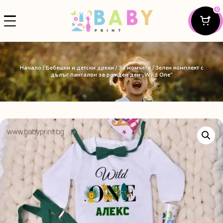
0
Начало
/
Бебешки и детски дрехи
/
За момчета
/ Зелен комплект с
дълъг панталон за рожден ден „Wild One“