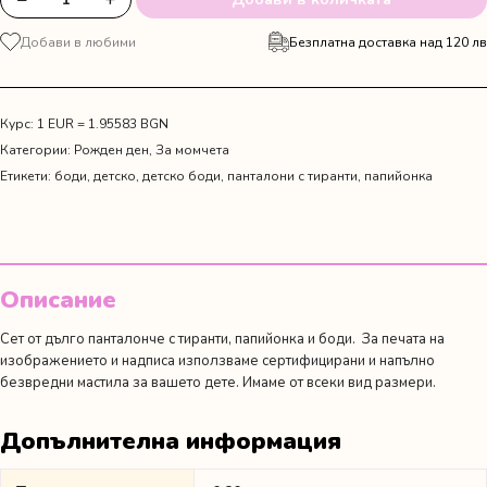
количество
за
Добави в любими
Безплатна доставка над 120 лв
Зелен
комплект
с
дълъг
Курс: 1 EUR = 1.95583 BGN
панталон
Категории:
Рожден ден
,
За момчета
за
Етикети:
боди
,
детско
,
детско боди
,
панталони с тиранти
,
папийонка
рожден
ден
"Wild
One"
Описание
Сет от дълго панталонче с тиранти, папийонка и боди. За печата на
изображението и надписа използваме сертифицирани и напълно
безвредни мастила за вашето дете. Имаме от всеки вид размери.
Допълнителна информация