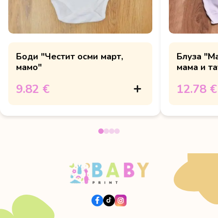
Боди "Честит осми март,
Блуза "М
мамо"
мама и та
9.82 €
12.78 €