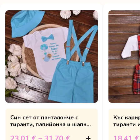
Син сет от панталонче с
Къс кари
тиранти, папийонка и шапка
тиранти 
за рожден ден
23.01 €
–
31.70 €
18.41 €