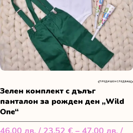
ПРЕДИШЕН
СЛЕДВАЩ
Зелен комплект с дълъг
панталон за рожден ден „Wild
One“
46.00
лв.
/ 23.52 €
–
47.00
лв.
/