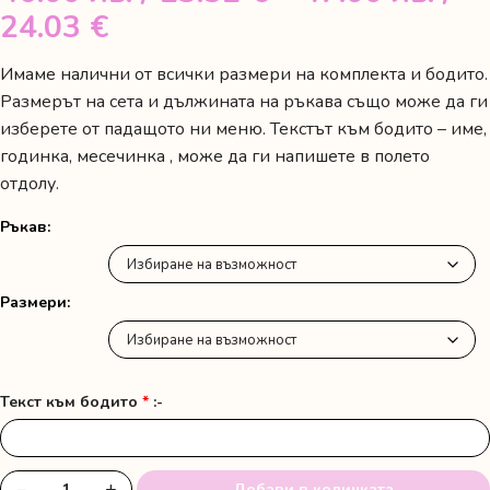
Price
24.03 €
range:
Имаме налични от всички размери на комплекта и бодито.
46.00 лв.
Размерът на сета и дължината на ръкава също може да ги
/
изберете от падащото ни меню. Текстът към бодито – име,
годинка, месечинка , може да ги напишете в полето
23.52 €
отдолу.
through
47.00 лв.
Ръкав
/
24.03 €
Размери
Текст към бодито
*
:-
−
+
Добави в количката