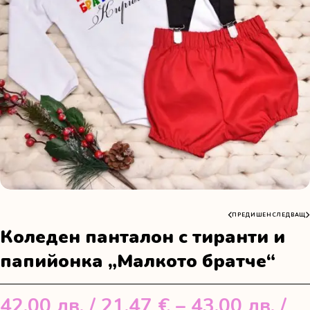
ПРЕДИШЕН
СЛЕДВАЩ
Коледен панталон с тиранти и
папийонка „Малкото братче“
42.00
лв.
/ 21.47 €
–
43.00
лв.
/