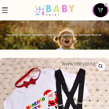
0
Начало
/ Коледен панталон с тиранти и папийонка „Малкото братче“