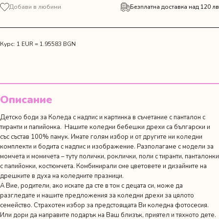
за
Добави в любими
Безплатна доставка над 120 лв
Коледен
панталон
с
тиранти
Курс: 1 EUR = 1.95583 BGN
и
папийонка
"Малкото
братче"
Описание
Детско боди за Коледа с надпис и картинка в съчетание с панталон с
тиранти и папийонка. Нашите коледни бебешки дрехи са български и
със състав 100% памук. Имате голям избор и от другите ни
коледни
комплекти
и
бодита с надпис и изображение
. Разполагаме с модели за
момчета и момичета – туту полички, роклички, поли с тиранти, панталонки
с папийонки, костюмчета. Комбинирали сме цветовете и дизайните на
дрешките в духа на коледните празници.
А Вие, родители, ако искате да сте в тон с децата си, може да
разгледате и нашите предложения за
коледни дрехи за цялото
семейство
. Страхотен избор за предстоящата Ви коледна фотосесия.
Или дори да направите подарък на Ваш близък, приятел и тяхното дете.