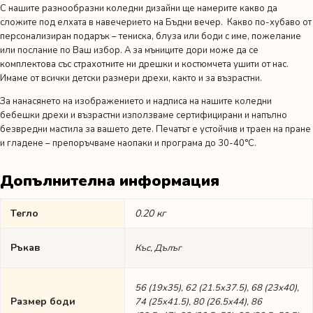
С нашите разнообразни коледни дизайни ще намерите какво да
сложите под елхата в навечерието на Бъдни вечер. Какво по-хубаво от
персонализиран подарък – тениска, блуза или боди с име, пожелание
или послание по Ваш избор. А за мъниците дори може да се
комплектова със страхотните ни дрешки и костюмчета ушити от нас.
Имаме от всички детски размери дрехи, както и за възрастни.
За нанасянето на изображението и надписа на нашите коледни
бебешки дрехи и възрастни използваме сертифицирани и напълно
безвредни мастила за вашето дете. Печатът е устойчив и траен на пране
и гладене – препоръчваме наопаки и програма до 30-40°C.
Допълнителна информация
Тегло
0.20 кг
Ръкав
Къс, Дълъг
56 (19х35), 62 (21.5х37.5), 68 (23х40),
Размер боди
74 (25х41.5), 80 (26.5х44), 86