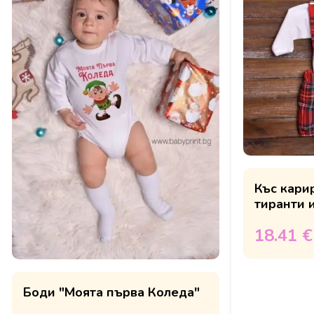
Къс кари
тиранти 
18.41 €
Боди "Моята първа Коледа"