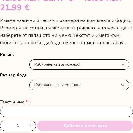
Price
21.99 €
range:
Имаме налични от всички размери на комплекта и бодито.
42.00 лв.
Размерът на сета и дължината на ръкава също може да ги
/
изберете от падащото ни меню. Текстът и името към
бодито също може да бъде сменен от менюто по-долу.
21.47 €
through
Ръкав
43.00 лв.
/
Размер боди
21.99 €
Текст и име
*
:-
−
+
Добави в количката
количество