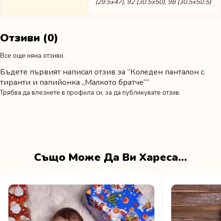
(29.5х47), 92 (30.5х50), 98 (30.5х50.5)
Отзиви (0)
Все още няма отзиви.
Бъдете първият написал отзив за “Коледен панталон с
тиранти и папийонка „Малкото братче“”
Трябва да
влезнете в профила си
, за да публикувате отзив.
Също Може Да Ви Хареса…