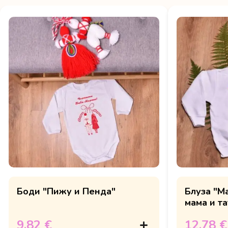
Боди "Пижу и Пенда"
Блуза "М
мама и та
9.82 €
12.78 €