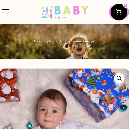
0
Начало
/ Боди „Моята първа Коледа“