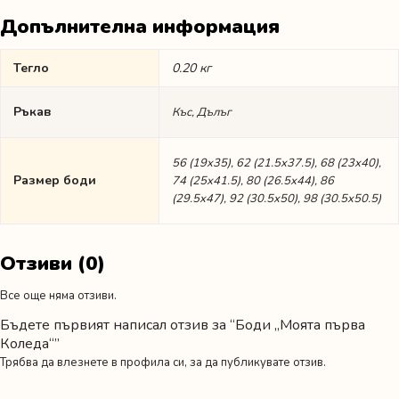
Допълнителна информация
Тегло
0.20 кг
Ръкав
Къс, Дълъг
56 (19х35), 62 (21.5х37.5), 68 (23х40),
Размер боди
74 (25х41.5), 80 (26.5х44), 86
(29.5х47), 92 (30.5х50), 98 (30.5х50.5)
Отзиви (0)
Все още няма отзиви.
Бъдете първият написал отзив за “Боди „Моята първа
Коледа“”
Трябва да
влезнете в профила си
, за да публикувате отзив.