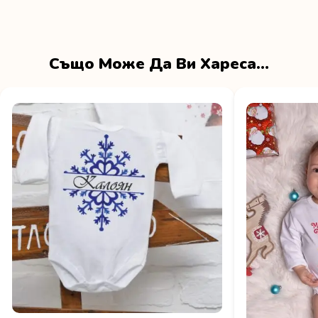
Също Може Да Ви Хареса…