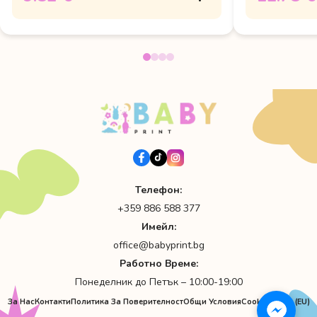
Телефон:
+359 886 588 377
Имейл:
office@babyprint.bg
Работно Време:
Понеделник до Петък – 10:00-19:00
За Нас
Контакти
Политика За Поверителност
Общи Условия
Cookie Policy (EU)