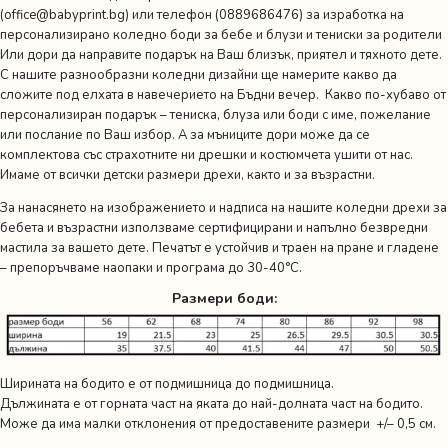
(
office@babyprint.bg
) или телефон (0889686476) за изработка на
персонализирано коледно боди за бебе и блузи и тениски за родители
Или дори да направите подарък на Ваш близък, приятел и тяхното дете.
С нашите разнообразни коледни дизайни ще намерите какво да
сложите под елхата в навечерието на Бъдни вечер. Какво по-хубаво от
персонализиран подарък – тениска, блуза или боди с име, пожелание
или послание по Ваш избор. А за мъниците дори може да се
комплектова със страхотните ни дрешки и костюмчета ушити от нас.
Имаме от всички детски размери дрехи, както и за възрастни.
За нанасянето на изображението и надписа на нашите коледни дрехи за
бебета и възрастни използваме сертифицирани и напълно безвредни
мастила за вашето дете. Печатът е устойчив и траен на пране и гладене
– препоръчваме наопаки и програма до 30-40°C.
Размери боди:
Ширината на бодито е от подмишница до подмишница.
Дължината е от горната част на яката до най-долната част на бодито.
Може да има малки отклонения от предоставените размери +/– 0,5 см.