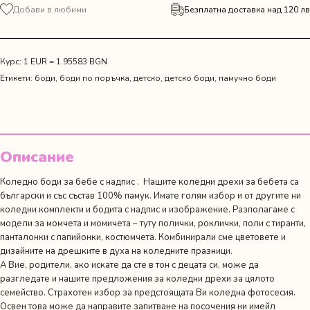
за
Добави в любими
Безплатна доставка над 120 лв
Боди
"Моята
първа
Коледа"
Курс: 1 EUR = 1.95583 BGN
Етикети:
боди
,
боди по поръчка
,
детско
,
детско боди
,
памучно боди
Описание
Коледно боди за бебе с надпис . Нашите коледни дрехи за бебета са
български и със състав 100% памук. Имате голям избор и от другите ни
коледни комплекти
и
бодита с надпис и изображение
. Разполагаме с
модели за момчета и момичета – туту полички, роклички, поли с тиранти,
панталонки с папийонки, костюмчета. Комбинирали сме цветовете и
дизайните на дрешките в духа на коледните празници.
А Вие, родители, ако искате да сте в тон с децата си, може да
разгледате и нашите предложения за
коледни дрехи за цялото
семейство
. Страхотен избор за предстоящата Ви коледна фотосесия.
Освен това може да направите запитване на посочения ни имейл