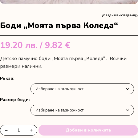
ПРЕДИШЕН
СЛЕДВАЩ
Боди „Моята първа Коледа“
19.20
лв.
/ 9.82 €
Детско памучно боди „Моята първа „Коледа“ . Всички
размери налични.
Ръкав
Размер боди
−
+
Добави в количката
количество