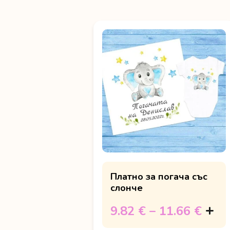
Платно за погача със
слонче
9.82 €
–
11.66 €