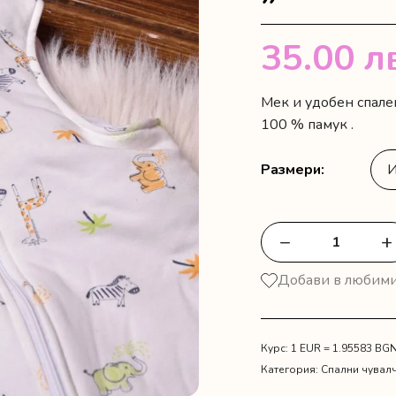
35.00
л
Мек и удобен спален
100 % памук .
Размери
−
+
количество
за
Добави в любим
Спално
чувалче
"Животни"
Курс: 1 EUR = 1.95583 BG
Категория:
Спални чувал