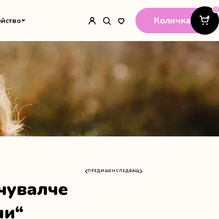
0
Количка
ейство
ПРЕДИШЕН
СЛЕДВАЩ
чувалче
ни“