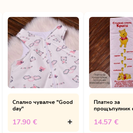
Спално чувалче "Good
Платно за
day"
прощъпулник 
име
17.90 €
14.57 €