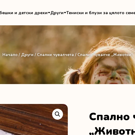
бешки и детски дрехи
Други
Тениски и блузи за цялото сем
Начало
/
Други
/
Спални чувалчета
/ Спално чувалче „Животни“
Спално 
„Живот