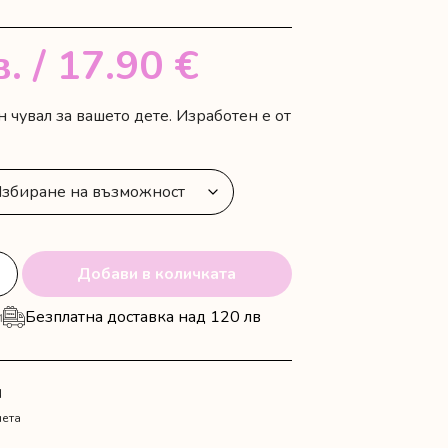
в.
/ 17.90 €
 чувал за вашето дете. Изработен е от
Добави в количката
и
Безплатна доставка над 120 лв
N
чета