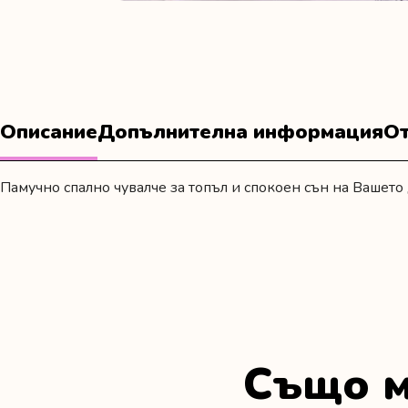
Описание
Допълнителна информация
От
Памучно спално чувалче за топъл и спокоен сън на Вашето 
Също м