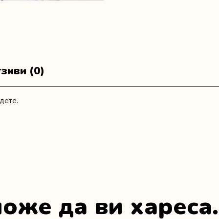
зиви (0)
дете.
оже да ви хареса