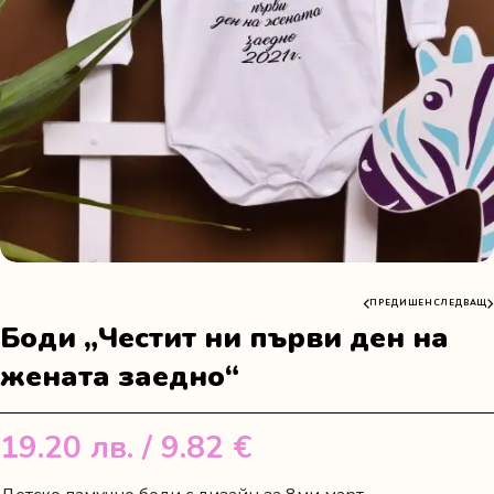
ПРЕДИШЕН
СЛЕДВАЩ
Боди „Честит ни първи ден на
жената заедно“
19.20
лв.
/ 9.82 €