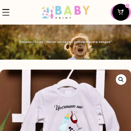
0
Начало
/ Боди „Честит ни първи ден на жената заедно“