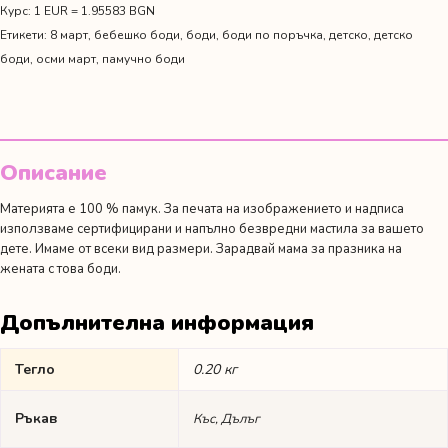
първи
Курс: 1 EUR = 1.95583 BGN
ден
Етикети:
8 март
,
бебешко боди
,
боди
,
боди по поръчка
,
детско
,
детско
на
боди
,
осми март
,
памучно боди
жената
заедно"
Описание
Материята е 100 % памук. За печата на изображението и надписа
използваме сертифицирани и напълно безвредни мастила за вашето
дете. Имаме от всеки вид размери. Зарадвай мама за празника на
жената с това боди.
Допълнителна информация
Тегло
0.20 кг
Ръкав
Къс, Дълъг