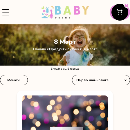
0
8 Март
Начало
/ Продукти с етикет „8 март“
Sorted
Showing all 5 results
by
Меню
latest