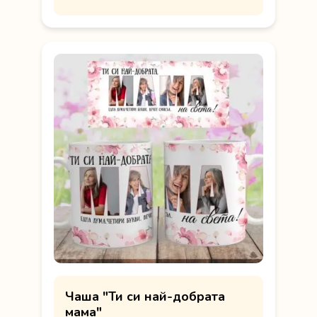
Чаша "Ти си най-добрата
мама"