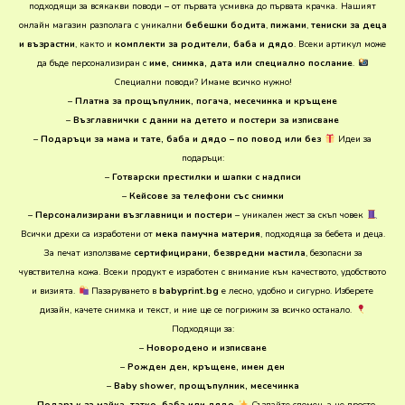
подходящи за всякакви поводи – от първата усмивка до първата крачка.
Нашият
онлайн магазин разполага с уникални
бебешки бодита
,
пижами
,
тениски за деца
и възрастни
, както и
комплекти за родители, баба и дядо
. Всеки артикул може
да бъде персонализиран с
име, снимка, дата или специално послание
.
Специални поводи? Имаме всичко нужно!
–
Платна за прощъпулник, погача, месечинка и кръщене
–
Възглавнички с данни на детето и постери за изписване
–
Подаръци за мама и тате, баба и дядо – по повод или без
Идеи за
подаръци:
–
Готварски престилки и шапки с надписи
–
Кейсове за телефони със снимки
–
Персонализирани възглавници и постери
– уникален жест за скъп човек
Всички дрехи са изработени от
мека памучна материя
, подходяща за бебета и деца.
За печат използваме
сертифицирани, безвредни мастила
, безопасни за
чувствителна кожа. Всеки продукт е изработен с внимание към качеството, удобството
и визията.
Пазаруването в
babyprint.bg
е лесно, удобно и сигурно. Изберете
дизайн, качете снимка и текст, и ние ще се погрижим за всичко останало.
Подходящи за:
–
Новородено и изписване
–
Рожден ден, кръщене, имен ден
–
Baby shower, прощъпулник, месечинка