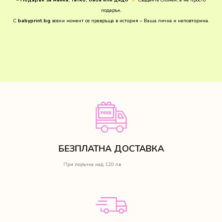
–
Подарък за майка, татко, баба или дядо
Създайте спомен, а не просто
подарък.
С
babyprint.bg
всеки момент се превръща в история – Ваша лична и неповторима.
БЕЗПЛАТНА ДОСТАВКА
При поръчка над 120 лв