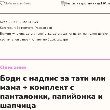
за
Добави в любими
Безплатна доставка над 120 лв
Син
сет
от
панталонче
Курс: 1 EUR = 1.95583 BGN
с
Категории:
За момчета
,
Рожден ден
тиранти,
Етикети:
wild one
,
детска папийонка
,
детска шапка
,
детски панталон
,
детско
,
папийонка
къс панталон с тиранти
,
памучно боди
,
сафари
и
шапка
за
рожден
ден
Описание
Боди с надпис за тати или
мама + комплект с
панталонки, папийонка и
шапчица