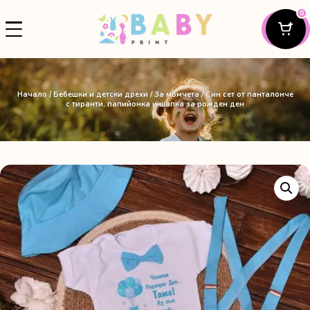
0
Начало
/
Бебешки и детски дрехи
/
За момчета
/ Син сет от панталонче
с тиранти, папийонка и шапка за рожден ден