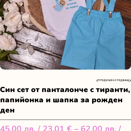
ПРЕДИШЕН
СЛЕДВАЩ
Син сет от панталонче с тиранти,
папийонка и шапка за рожден
ден
45.00
лв.
/ 23.01 €
–
62.00
лв.
/