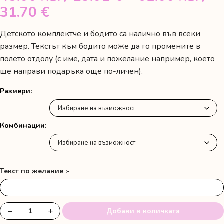
Price
31.70 €
range:
Детското комплектче и бодито са налично във всеки
45.00 лв.
размер. Текстът към бодито може да го промените в
/
полето отдолу (с име, дата и пожелание например, което
ще направи подаръка още по-личен).
23.01 €
through
Размери
62.00 лв.
/
Комбинации
31.70 €
Текст по желание :-
−
+
Добави в количката
количество