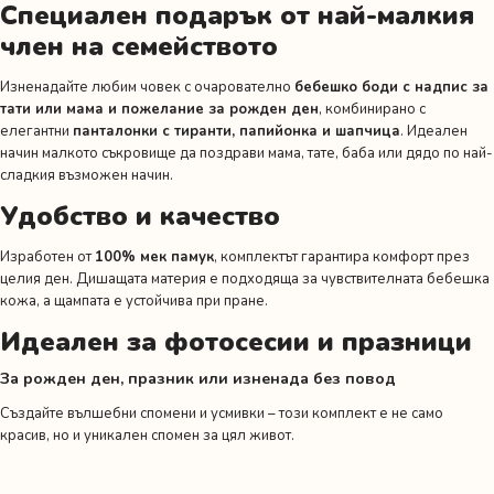
Специален подарък от най-малкия
член на семейството
Изненадайте любим човек с очарователно
бебешко боди с надпис за
тати или мама и пожелание за рожден ден
, комбинирано с
елегантни
панталонки с тиранти, папийонка и шапчица
. Идеален
начин малкото съкровище да поздрави мама, тате, баба или дядо по най-
сладкия възможен начин.
Удобство и качество
Изработен от
100% мек памук
, комплектът гарантира комфорт през
целия ден. Дишащата материя е подходяща за чувствителната бебешка
кожа, а щампата е устойчива при пране.
Идеален за фотосесии и празници
За рожден ден, празник или изненада без повод
Създайте вълшебни спомени и усмивки – този комплект е не само
красив, но и уникален спомен за цял живот.