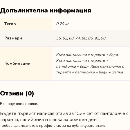
Допълнителна информация
Тегло
0.20 кг
Размери
56, 62, 68, 74, 80, 86, 92, 98
Къси панталонки с тиранти + боди,
Къси панталонки с тиранти +
Комбинации
папийонка + боди, Къси панталонки с
тиранти + папийонка + боди + шапка
Отзиви (0)
Все още няма отзиви.
Бъдете първият написал отзив за “Син сет от панталонче с
тиранти, папийонка и шапка за рожден ден”
Трябва да
влезнете в профила си
, за да публикувате отзив.