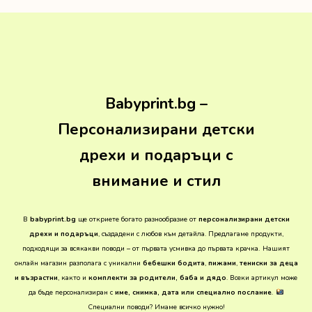
Babyprint.bg –
Персонализирани детски
дрехи и подаръци с
внимание и стил
В
babyprint.bg
ще откриете богато разнообразие от
персонализирани детски
дрехи и подаръци
, създадени с любов към детайла. Предлагаме продукти,
подходящи за всякакви поводи – от първата усмивка до първата крачка.
Нашият
онлайн магазин разполага с уникални
бебешки бодита
,
пижами
,
тениски за деца
и възрастни
, както и
комплекти за родители, баба и дядо
. Всеки артикул може
да бъде персонализиран с
име, снимка, дата или специално послание
.
Специални поводи? Имаме всичко нужно!