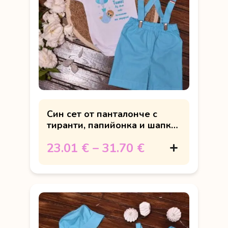
Син сет от панталонче с
тиранти, папийонка и шапка
за рожден ден
23.01 €
–
31.70 €