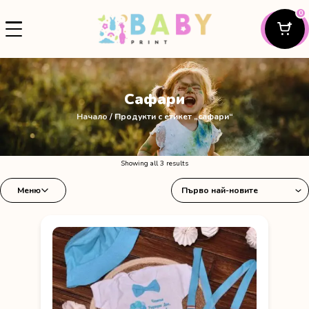
0
Сафари
Начало
/ Продукти с етикет „сафари“
Sorted
Showing all 3 results
by
Меню
latest