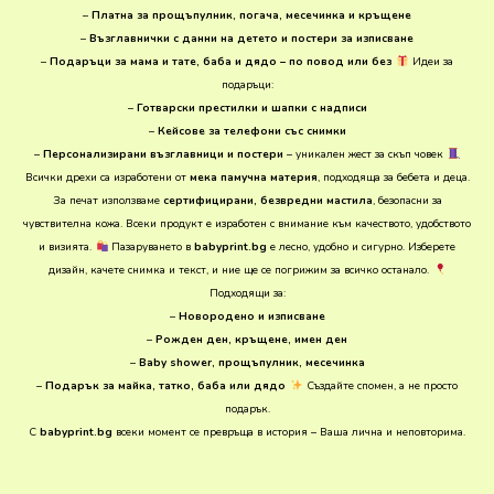
–
Платна за прощъпулник, погача, месечинка и кръщене
–
Възглавнички с данни на детето и постери за изписване
–
Подаръци за мама и тате, баба и дядо – по повод или без
Идеи за
подаръци:
–
Готварски престилки и шапки с надписи
–
Кейсове за телефони със снимки
–
Персонализирани възглавници и постери
– уникален жест за скъп човек
Всички дрехи са изработени от
мека памучна материя
, подходяща за бебета и деца.
За печат използваме
сертифицирани, безвредни мастила
, безопасни за
чувствителна кожа. Всеки продукт е изработен с внимание към качеството, удобството
и визията.
Пазаруването в
babyprint.bg
е лесно, удобно и сигурно. Изберете
дизайн, качете снимка и текст, и ние ще се погрижим за всичко останало.
Подходящи за:
–
Новородено и изписване
–
Рожден ден, кръщене, имен ден
–
Baby shower, прощъпулник, месечинка
–
Подарък за майка, татко, баба или дядо
Създайте спомен, а не просто
подарък.
С
babyprint.bg
всеки момент се превръща в история – Ваша лична и неповторима.