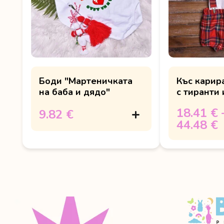
Боди "Мартеничката
Къс карир
на баба и дядо"
с тиранти
18.41 €
9.82 €
44.48 €