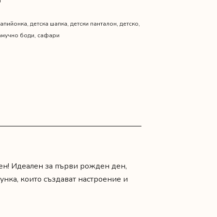
N
папийонка
,
детска шапка
,
детски панталон
,
детско
,
амучно боди
,
сафари
ен! Идеален за първи рожден ден,
унка, които създават настроение и