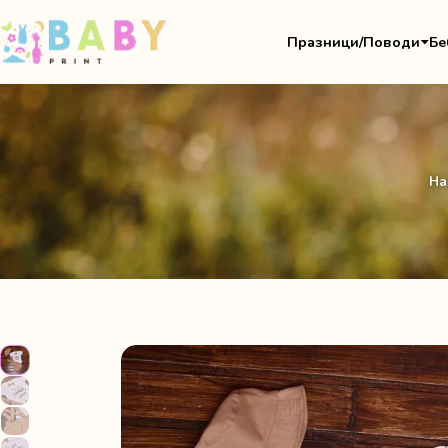
Празници/Поводи
Бе
На