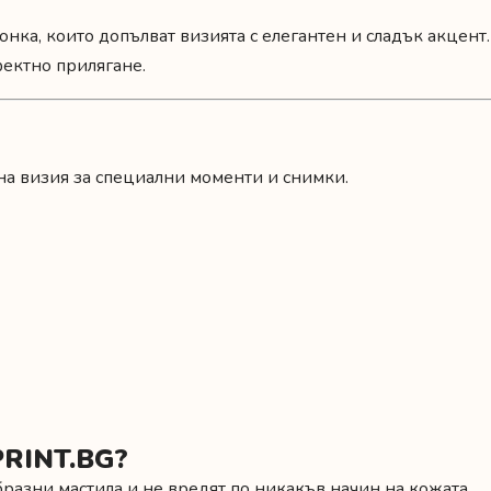
нка, които допълват визията с елегантен и сладък акцент.
фектно прилягане.
на визия за специални моменти и снимки.
PRINT.BG?
разни мастила и не вредят по никакъв начин на кожата.