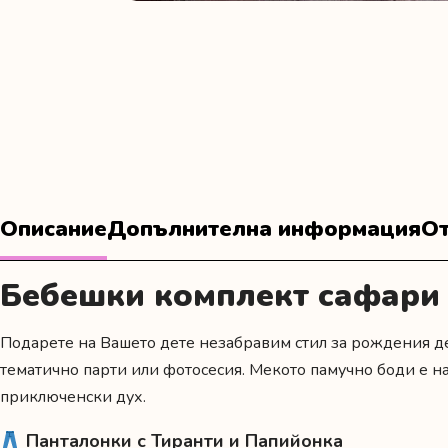
Описание
Допълнителна информация
От
Бебешки комплект сафари
Подарете на Вашето дете незабравим стил за рождения д
тематично парти или фотосесия. Мекото памучно боди е н
приключенски дух.
Панталонки с Тиранти и Папийонка