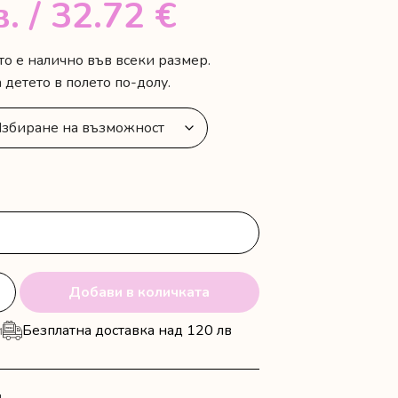
в.
/ 32.72 €
о е налично във всеки размер.
детето в полето по-долу.
Добави в количката
и
Безплатна доставка над 120 лв