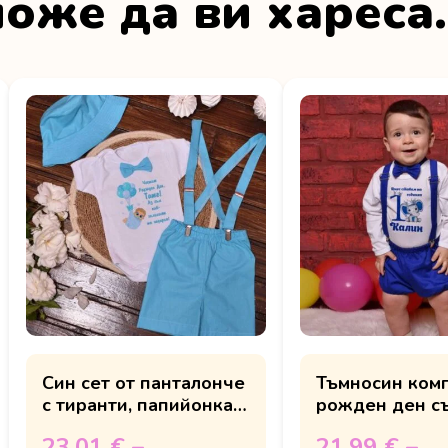
оже да ви хареса
Син сет от панталонче
Тъмносин комп
с тиранти, папийонка и
рожден ден с
шапка за рожден ден
слонче
23.01 €
–
21.99 €
–