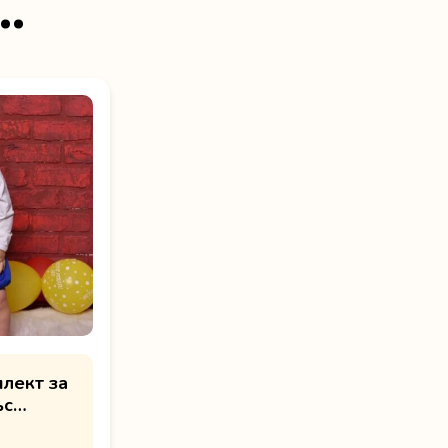
…
лект за
ъс