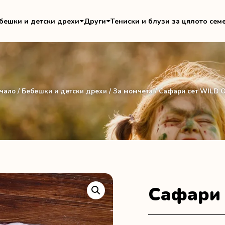
бешки и детски дрехи
Други
Тениски и блузи за цялото сем
чало
/
Бебешки и детски дрехи
/
За момчета
/ Сафари сет WILD 
Сафари 