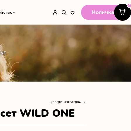
0
Количка
ейство
ONE
ПРЕДИШЕН
СЛЕДВАЩ
сет WILD ONE