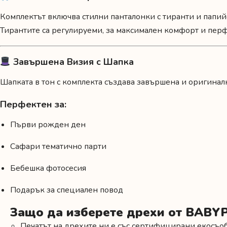
Комплектът включва стилни панталонки с тиранти и папийо
Тирантите са регулируеми, за максимален комфорт и пер
Завършена Визия с Шапка
Шапката в тон с комплекта създава завършена и оригинал
Перфектен за:
Първи рожден ден
Сафари тематично парти
Бебешка фотосесия
Подарък за специален повод
Защо да изберете дрехи от BABY
Печатът на дрехите ни е със сертифицирани екосъоб