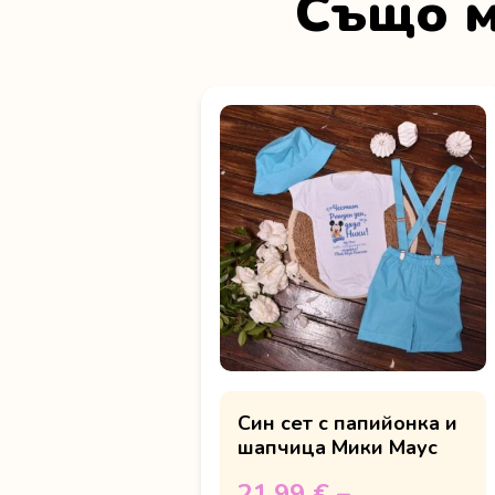
Също м
Син сет с папийонка и
шапчица Мики Маус
21.99 €
–