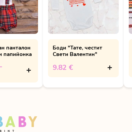
ан панталон
Боди "Тате, честит
 и папийонка
Свети Валентин"
–
9.82 €