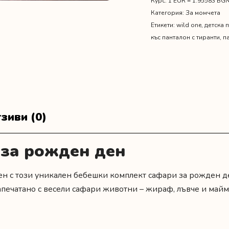
Курс: 1 EUR = 1.95583 BG
Категория:
За момчета
Етикети:
wild one
,
детска 
къс панталон с тиранти
,
п
зиви (0)
 за рожден ден
ен с този уникален бебешки комплект сафари за рожден д
апечатано с весели сафари животни – жираф, лъвче и майм