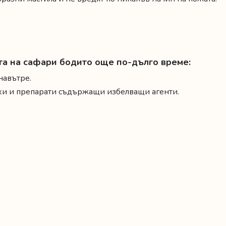
ата на сафари бодито още по-дълго време:
навътре.
ехи и препарати съдържащи избелващи агенти.