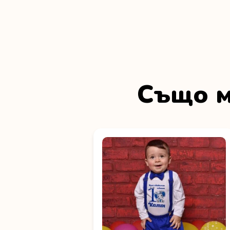
Също м