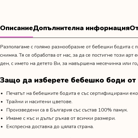
Описание
Допълнителна информация
От
Разполагаме с голямо разнообразие от бебешки бодита с п
снимка. Тя се обработва от нас, за да се постигне този ар
ден
,
с името на детето Ви,
за навършена месечинка или г
Защо да изберете бебешко боди о
Печатът на бебешките бодита е със сертифицирани еко
Трайни и наситени цветове.
Произведени са в България със състав 100% памук.
Имаме с къс и дълъг ръкав от всички размери.
Експресна доставка до цялата страна.