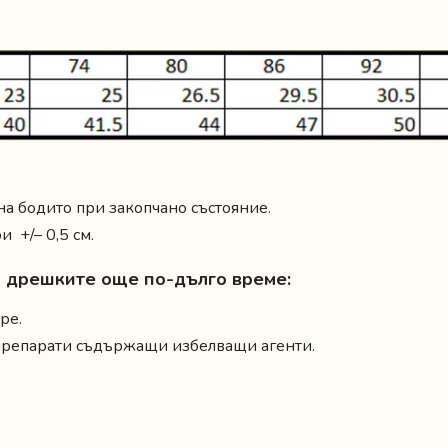
 на бодито при закопчано състояние.
 +/– 0,5 см.
на дрешките още по-дълго време:
ре.
 препарати съдържащи избелващи агенти.