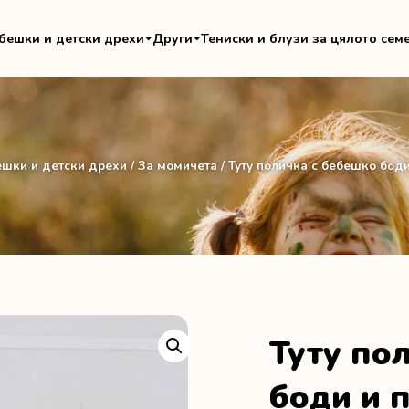
бешки и детски дрехи
Други
Тениски и блузи за цялото сем
шки и детски дрехи
/
За момичета
/ Туту поличка с бебешко бод
Туту по
боди и 