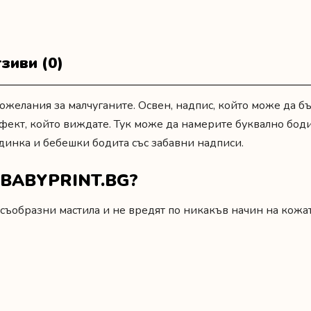
зиви (0)
ожелания за малчуганите. Освен, надпис, който може да б
т ефект, който виждате. Тук може да намерите буквално бод
одинка
и
бебешки бодита със забавни надписи.
т BABYPRINT.BG?
съобразни мастила и не вредят по никакъв начин на кожат