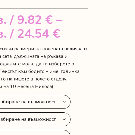
в.
/ 9.82 €
–
Price
в.
/ 24.54 €
range:
сички размери на тюлената поличка и
 сета, дължината на ръкава и
19.20 лв.
одуктите може да ги изберете от
/
Текстът към бодито – име, годинка,
го напишете в полето отдолу.
9.82 €
м на 10 месеца Никола)
through
48.00 лв.
/