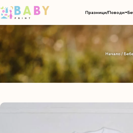
Празници/Поводи
Бе
Начало
/
Бебе