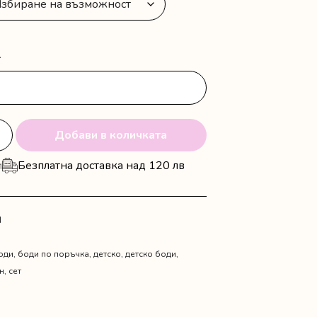
24.54 €
-
Добави в количката
и
Безплатна доставка над 120 лв
N
оди
,
боди по поръчка
,
детско
,
детско боди
,
н
,
сет