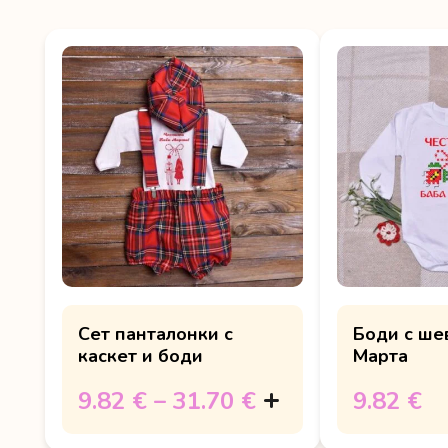
Сет панталонки с
Боди с ше
каскет и боди
Марта
9.82 €
–
31.70 €
9.82 €