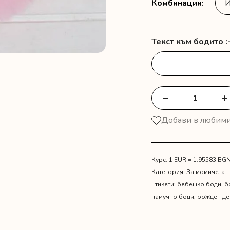
Комбинации
Текст към бодито :
−
+
количество
за
Добави в любим
Туту
поличка
с
бебешко
Курс: 1 EUR = 1.95583 BG
боди
Категория:
За момичета
и
Етикети:
бебешко боди
,
б
пожелание
памучно боди
,
рожден де