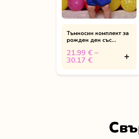
Тъмносин комплект за
рожден ден със
слонче
21.99 €
–
30.17 €
Свъ