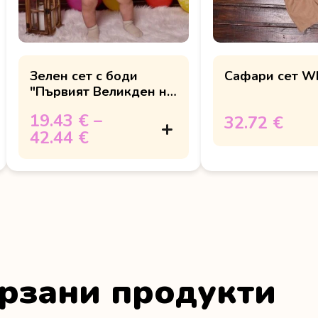
Зелен сет с боди
Сафари сет W
"Първият Великден на
... "
19.43 €
–
32.72 €
42.44 €
рзани продукти