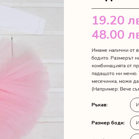
19.20
л
48.00
л
Имаме налични от в
бодито. Размерът на
комбинацията от пр
падащото ни меню. 
месечинка, може да 
(Например: Вече съ
Ръкав
Размер боди