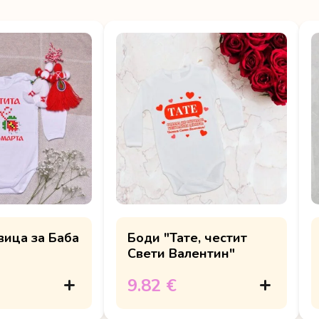
вица за Баба
Боди "Тате, честит
Свети Валентин"
9.82 €