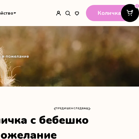
0
Количка
ейство
и и пожелание
ПРЕДИШЕН
СЛЕДВАЩ
личка с бебешко
пожелание