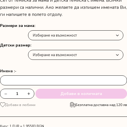
Сет от тениска за мама и детска тениска с имена. Всички
размери са налични. Ако желаете да изпишем имената Ви,
ги напишете в полето отдолу.
Размери за мама
Детски размер
Имена :-
−
+
Добави в количката
количество
за
Добави в любими
Безплатна доставка над 120 лв
Сет
тениски
за
мама
Курс: 1 EUR = 1.95583 BGN