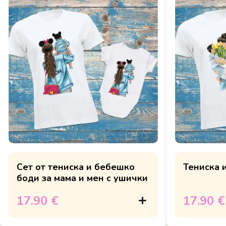
Сет от тениска и бебешко
Тениска и
боди за мама и мен с ушички
17.90 €
17.90 €