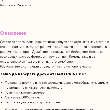
и
Категория:
Мама и аз
син
с
имена
Описание
Сетове от персонализирани тениски и блузи подходящи за мама, татко и
техните малчугани. Имаме различни комбинации от дрехи разделени в
различни категории. Дизайните на тениските и бебешките бодита са
подходящи както за фотосесия,
рожден ден
, Коледа, така и за
ежедневието ви – да сте в тон цялото семейство.
Разполагаме с комплекти от две, три, четири и повече части.
Защо да изберете дрехи от BABYPRINT.BG?
Печатът на дрехите ни е със сертифицирани екосъобразни мастила и
не вредят по никакъв начин на кожата.
Трайни и наситени цветове.
Със състав 100% памук.
Експресна доставка до цялата страна.
А ето и някои съвети, които ще запазят печата на