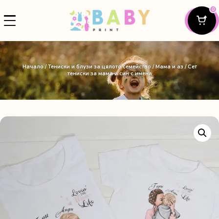
0
Начало
/
Тениски и блузи за цялото семейство
/
Мама и аз
/ Сет
тениски за мама и син с имена