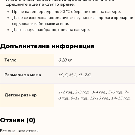
дрешките още по-дълго време:
Пране на температура до 30 °C обърнати с печата навътре.
Да не се използват автоматически сушилни за дрехи и препарати
съдържащи избелващи агенти.
Да се гладят наобратно, с печата навътре.
Допълнителна информация
Тегло
0.20 кг
Размери за мама
XS, S, M, L, XL, 2XL
1-2 год., 2-3 год., 3-4 год., 5-6 год., 7-
Детски размер
8 год., 9-11 год., 12-13 год., 14-15 год.
Отзиви (0)
Все още няма отзиви.