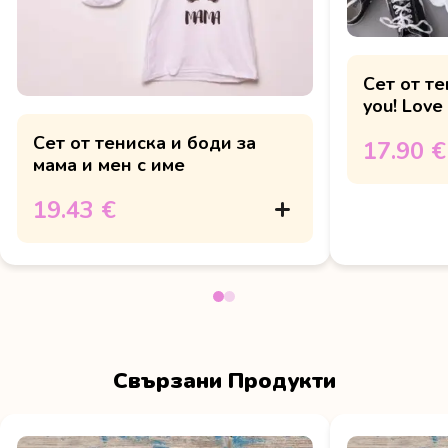
Сет от тениска и боди "Love
you! Love
Сет от тениска и боди за
17.90 €
мама и мен с име
19.43 €
Свързани Продукти