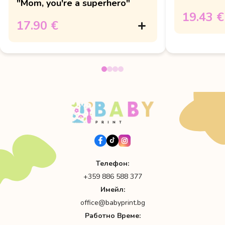
"Mom, you're a superhero"
19.43 €
17.90 €
Телефон:
+359 886 588 377
Имейл:
office@babyprint.bg
Работно Време: