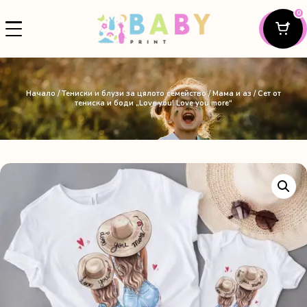
0
Начало
/
Тениски и блузи за цялото семейство
/
Мама и аз
/ Сет от
тениска и боди „Love you! Love you more“