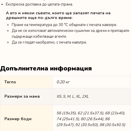
Експресна доставка до цялата страна.
А ето и някои съвети, които ще запазят печата на
дрешките още по-дълго време:
Пране на температура до 30 °C обърнати с печата навътре.
Да не се използват автоматически сушилни за дрехи и препарати
съдържащи избелващи агенти.
Да се гладят наобратно, с печата навътре.
Допълнителна информация
Тегло
0.20 кг
Размери за мама
XS, S, M, L, XL, 2XL
56 (19х35), 62 (21.5х37.5), 68 (23х40),
Размер боди
74 (25х41.5), 80 (26.5х44), 86
(29.5х47), 92 (30.5х50), 98 (30.5х50.5)