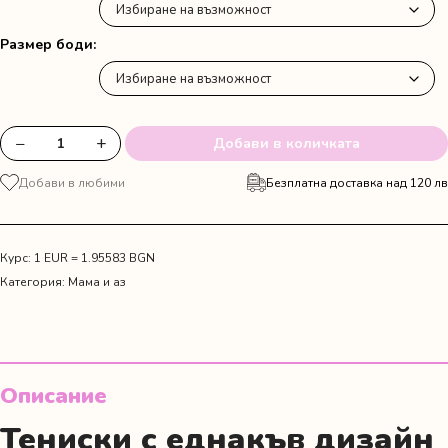
Размер боди
−
+
Добави в количката
количество
за
Добави в любими
Безплатна доставка над 120 лв
Сет
от
тениска
и
Курс: 1 EUR = 1.95583 BGN
боди
Категория:
Мама и аз
"Love
you!
Love
you
more"
Описание
Тениски с еднакъв дизайн