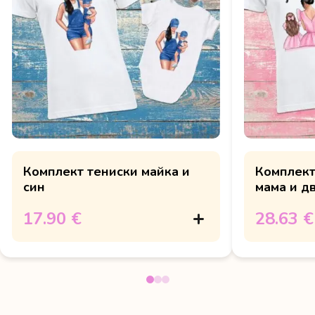
Комплект тениски майка и
Комплект 
син
мама и д
розово
17.90 €
28.63 €