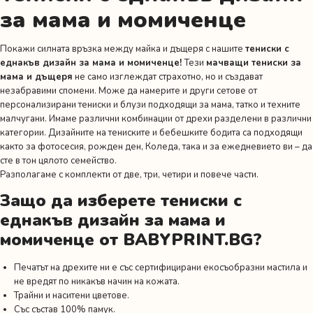
за мама и момиченце
Покажи силната връзка между майка и дъщеря с нашите
тениски с
еднакъв дизайн за мама и момиченце!
Тези
мачващи тениски за
мама и дъщеря
не само изглеждат страхотно, но и създават
незабравими спомени. Може да намерите и други сетове от
персонализирани тениски и блузи подходящи за мама, татко и техните
малчугани. Имаме различни комбинации от дрехи разделени в различни
категории. Дизайните на тениските и бебешките бодита са подходящи
както за фотосесия,
рожден ден
, Коледа, така и за ежедневието ви – да
сте в тон цялото семейство.
Разполагаме с комплекти от две, три, четири и повече части.
Защо да изберете тениски с
еднакъв дизайн за мама и
момиченце от BABYPRINT.BG?
Печатът на дрехите ни е със сертифицирани екосъобразни мастила и
не вредят по никакъв начин на кожата.
Трайни и наситени цветове.
Със състав 100% памук.