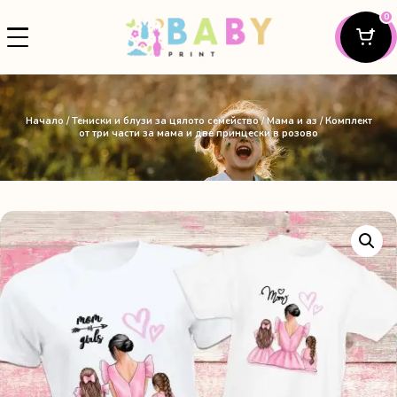
0
Начало
/
Тениски и блузи за цялото семейство
/
Мама и аз
/ Комплект
от три части за мама и две принцески в розово