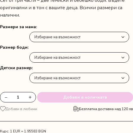
Сет от три части – две тениски и бебешко боди. Бъдете
оригинални и в тон с вашите деца. Всички размери са
налични.
Размери за мама
Размер боди
Детски размер
−
+
Добави в количката
количество
за
Добави в любими
Безплатна доставка над 120 лв
Комплект
от
три
части
Курс: 1 EUR = 1.95583 BGN