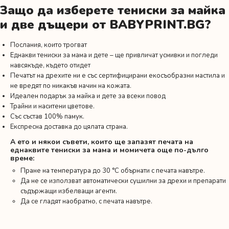
Защо да изберете тениски за майка
и две дъщери от BABYPRINT.BG?
Послания, които трогват
Еднакви тениски за мама и дете – ще привличат усмивки и погледи
навсякъде, където отидет
Печатът на дрехите ни е със сертифицирани екосъобразни мастила и
не вредят по никакъв начин на кожата.
Идеален подарък за майка и дете за всеки повод
Трайни и наситени цветове.
Със състав 100% памук.
Експресна доставка до цялата страна.
А ето и някои съвети, които ще запазят печата на
еднаквите тениски за мама и момичета още по-дълго
време:
Пране на температура до 30 °C обърнати с печата навътре.
Да не се използват автоматически сушилни за дрехи и препарати
съдържащи избелващи агенти.
Да се гладят наобратно, с печата навътре.