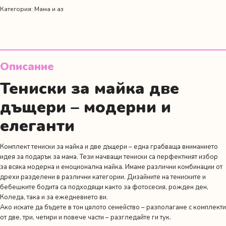
за
Категория:
Мама и аз
мама
и
две
принцески
в
Описание
розово
Тениски за майка две
дъщери – модерни и
елеганти
Комплект тениски за майка и две дъщери – една грабваща вниманието
идея за подарък за мама. Тези мачващи тениски са перфектният избор
за всяка модерна и емоционална майка. Имаме различни комбинации от
дрехи разделени в различни категории. Дизайните на тениските и
бебешките бодита са подходящи както за фотосесия,
рожден ден
,
Коледа, така и за ежедневието ви.
Ако искате да бъдете в тон цялото семейство – разполагаме с комплекти
от две, три, четири и повече части – разгледайте ги
тук
.