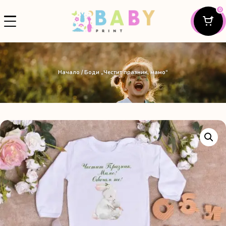
0
Начало
/ Боди „Честит празник, мамо“