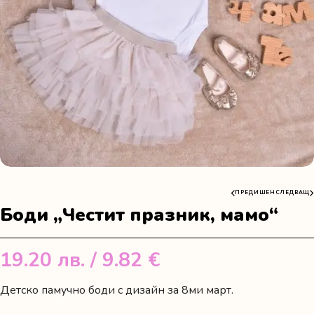
ПРЕДИШЕН
СЛЕДВАЩ
Боди „Честит празник, мамо“
19.20
лв.
/ 9.82 €
Детско памучно боди с дизайн за 8ми март.