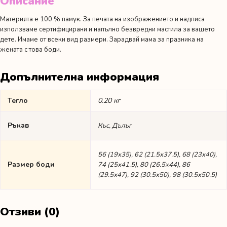
Описание
Материята е 100 % памук. За печата на изображението и надписа
използваме сертифицирани и напълно безвредни мастила за вашето
дете. Имаме от всеки вид размери. Зарадвай мама за празника на
жената с това боди.
Допълнителна информация
Тегло
0.20 кг
Ръкав
Къс, Дълъг
56 (19х35), 62 (21.5х37.5), 68 (23х40),
Размер боди
74 (25х41.5), 80 (26.5х44), 86
(29.5х47), 92 (30.5х50), 98 (30.5х50.5)
Отзиви (0)