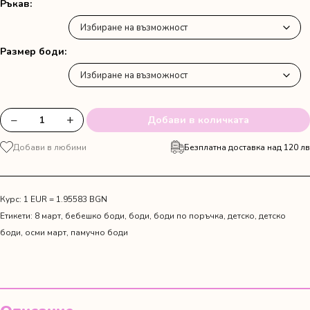
Ръкав
Размер боди
−
+
Добави в количката
количество
за
Добави в любими
Безплатна доставка над 120 лв
Боди
"Честит
празник,
мамо"
Курс: 1 EUR = 1.95583 BGN
Етикети:
8 март
,
бебешко боди
,
боди
,
боди по поръчка
,
детско
,
детско
боди
,
осми март
,
памучно боди