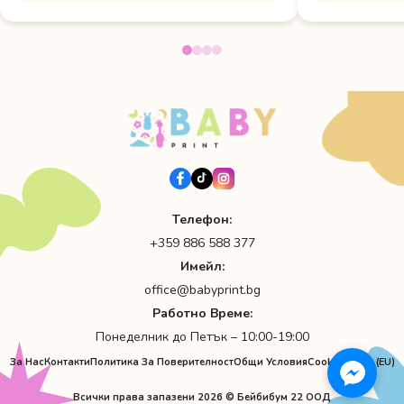
Телефон:
+359 886 588 377
Имейл:
office@babyprint.bg
Работно Време:
Понеделник до Петък – 10:00-19:00
За Нас
Контакти
Политика За Поверителност
Общи Условия
Cookie Policy (EU)
Всички права запазени 2026 © Бейбибум 22 ООД