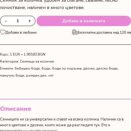
Сенник за количка, удобен за слагане, сваляне, лесно
почистване, наличен в много цветове.
−
+
Добави в количката
количество
за
Добави в любими
Безплатна доставка над 120 лв
Светлосин
сенник
на
детска
Курс: 1 EUR = 1.95583 BGN
количка
Категория:
Сенници за колички
Етикети:
бебешко боди
,
боди
,
боди по поръчка
,
детско
,
детско боди
,
памучно боди
,
рожден ден
,
сет
Описание
Сенниците ни са универсални и стават на всяка количка. Налични са в
много цветове и десени, които може да разгледате
тук
. Ето и