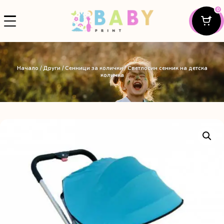
0
Начало
/
Други
/
Сенници за колички
/ Светлосин сенник на детска
количка