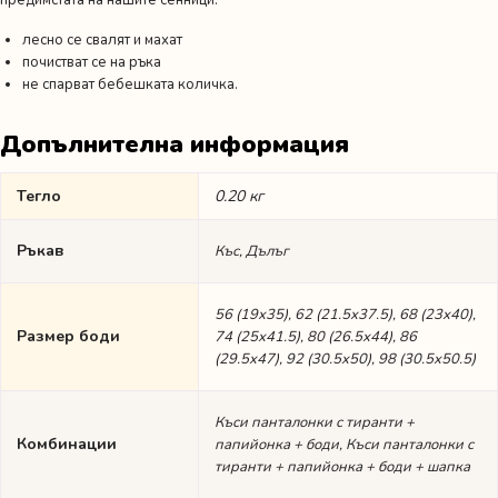
предимстата на нашите сенници:
лесно се свалят и махат
почистват се на ръка
не спарват бебешката количка.
Допълнителна информация
Тегло
0.20 кг
Ръкав
Къс, Дълъг
56 (19х35), 62 (21.5х37.5), 68 (23х40),
Размер боди
74 (25х41.5), 80 (26.5х44), 86
(29.5х47), 92 (30.5х50), 98 (30.5х50.5)
Къси панталонки с тиранти +
Комбинации
папийонка + боди, Къси панталонки с
тиранти + папийонка + боди + шапка