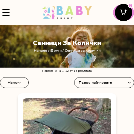
0
Сенници За Колички
Начало
/
Други
/ Сенници за колички
Sorted
Показване на 1–12 от 16 резултата
by
Меню
latest