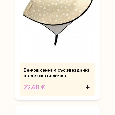
Бежов сенник със звездички
на детска количка
22.60 €