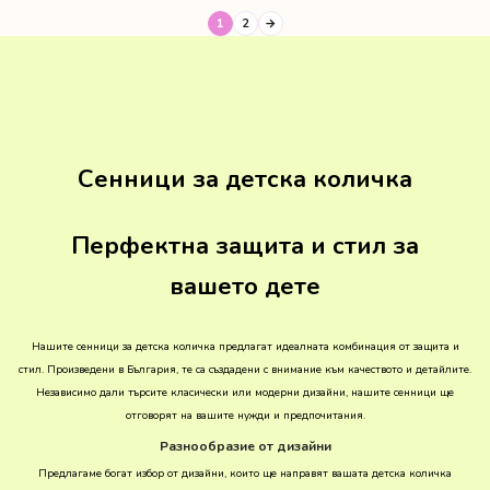
1
2
→
Сенници за детска количка
Перфектна защита и стил за
вашето дете
Нашите сенници за детска количка предлагат идеалната комбинация от защита и
стил. Произведени в България, те са създадени с внимание към качеството и детайлите.
Независимо дали търсите класически или модерни дизайни, нашите сенници ще
отговорят на вашите нужди и предпочитания.
Разнообразие от дизайни
Предлагаме богат избор от дизайни, които ще направят вашата детска количка