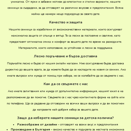
уникална. От ярки и забавни мотиви до елегантни и стилни варианти, нашите
сенници са създадени, за да отговарят на различни вкусове и предпочитания. Всяка
майка ще намери нещо подходящо за своето дете.
Качество и защита
Нашите сенници са изработени от висококачествени материали, които осигуряват
максимална защита от слънце и вятър. Те са лесни за поставяне и сваляне, като
предоставят оптимална сянка и комфорт за вашето дете по време на разходките.
Материалите, които използваме, са устойчиви и лесни за поддръжка.
Лесно поръчване и бърза доставка
Поръчайте лесно и бързо от нашия онлайн магазин. Ние осигуряваме бърза доставка
директно до вашата врата, за да можете бързо да се насладите на новия си сенник. Ако
имате въпроси или нужда от помощ при избора, не се колебайте да се свържете с нас.
Как да се свържете с нас
Ако имате запитвания или нужда от допълнителна информация, нашият екип е на
разположение да ви помогне. Свържете се с нас чрез контактната форма на сайта или
по телефона. Ще се радваме да отговорим на всички ваши въпроси и да ви помогнем
да направите най-добрия избор за вашето дете.
Защо да изберете нашите сенници за детска количка?
Разнообразие от дизайни
– отговарят на всеки вкус и предпочитания
Произведени в България
– високо качество и подкрепа за местната икономика