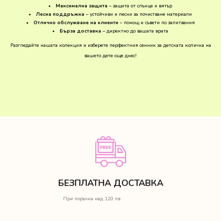
Максимална защита
– защита от слънце и вятър
Лесна поддръжка
– устойчиви и лесни за почистване материали
Отлично обслужване на клиенти
– помощ и съвети по запитвания
Бърза доставка
– директно до вашата врата
Разгледайте нашата колекция и изберете перфектния сенник за детската количка на
вашето дете още днес!
БЕЗПЛАТНА ДОСТАВКА
При поръчка над 120 лв