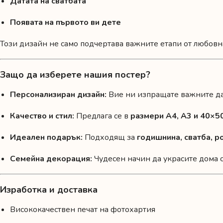
Датата на сватбата
Появата на първото ви дете
Този дизайн не само подчертава важните етапи от любовна
Защо да изберете нашия постер?
Персонализиран дизайн:
Вие ни изпращате важните дат
Качество и стил:
Предлага се в
размери A4, A3 и 40×5
Идеален подарък:
Подходящ за
годишнина, сватба, 
Семейна декорация:
Чудесен начин да украсите дома с
Изработка и доставка
Висококачествен печат на фотохартия