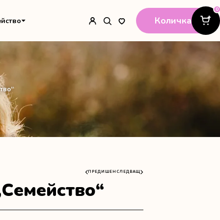
0
Количка
ейство
тво“
ПРЕДИШЕН
СЛЕДВАЩ
„Семейство“