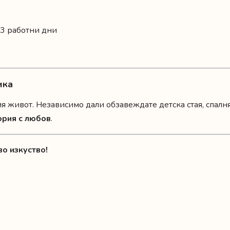
-3 работни дни
ика
 живот. Независимо дали обзавеждате детска стая, спалн
ория с любов
.
во изкуство!