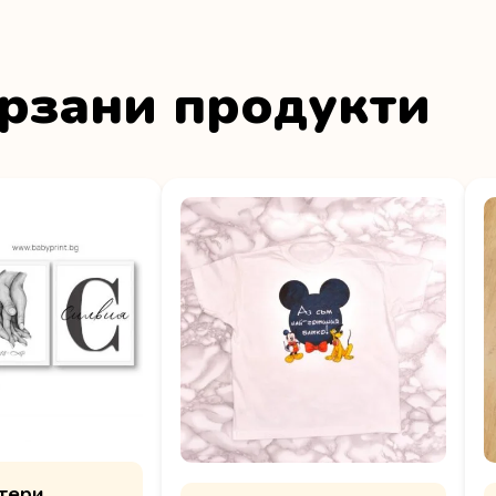
рзани продукти
стери