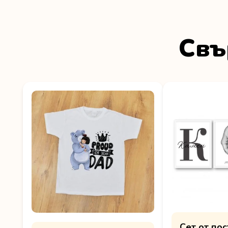
Свъ
Сет от по