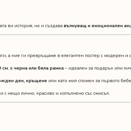
та ви история, но и създава
вълнуващ и емоционален ак
и, а ние ги превръщаме в елегантен постер с модерен и 
0 см
, в
черна или бяла рамка
– идеален за подарък или лич
рожден ден, кръщене
или като мил спомен за първото бебе
и с нещо лично, красиво и изпълнено със смисъл.