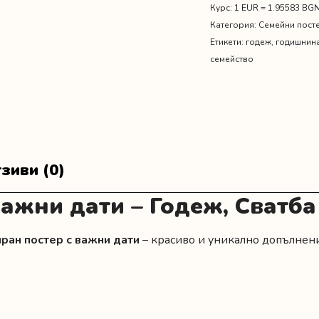
Курс: 1 EUR = 1.95583 BG
Категория:
Семейни пост
Етикети:
годеж
,
годишнин
семейство
зиви (0)
ажни дати – Годеж, Сватба
ран постер с важни дати
– красиво и уникално допълнени