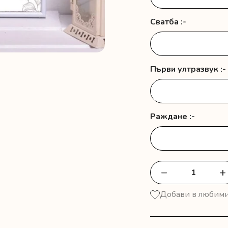
Сватба :-
Първи ултразвук :-
Раждане :-
−
+
количество
за
Добави в любим
Постер
"Семейство"