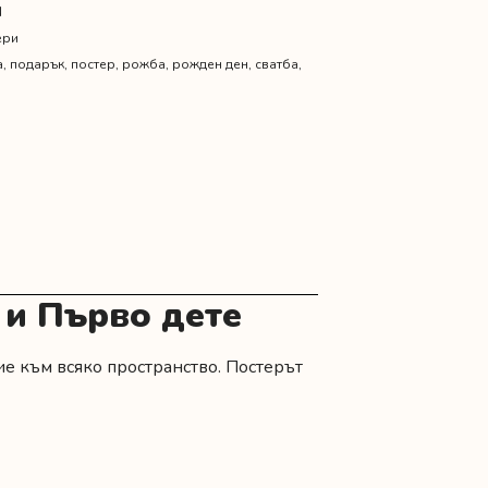
N
ери
а
,
подарък
,
постер
,
рожба
,
рожден ден
,
сватба
,
 и Първо дете
е към всяко пространство. Постерът