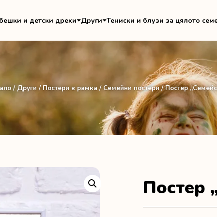
бешки и детски дрехи
Други
Тениски и блузи за цялото сем
ало
/
Други
/
Постери в рамка
/
Семейни постери
/ Постер „Семейс
Постер 