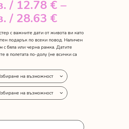
в.
/ 12.78 €
–
Price
в.
/ 28.63 €
range:
тер с важните дати от живота ви като
тен подарък по всеки повод. Наличен
25.00 лв.
м с бяла или черна рамка. Датите
/
е в полетата по-долу (не всички са
12.78 €
through
56.00 лв.
/
28.63 €