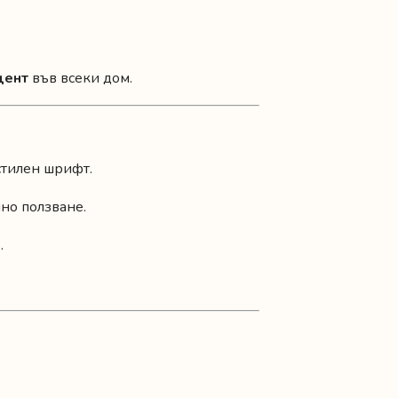
цент
във всеки дом.
стилен шрифт.
но ползване.
.