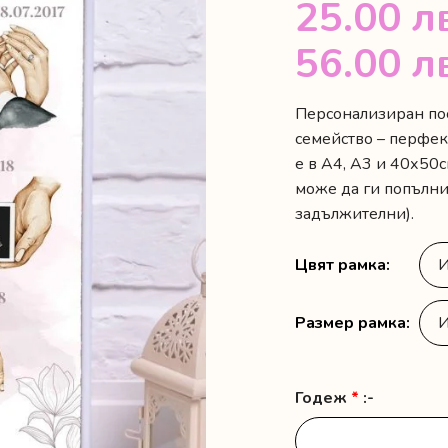
25.00
л
56.00
л
Персонализиран пос
семейство – перфек
е в А4, А3 и 40х50с
може да ги попълнит
задължителни).
Цвят рамка
Размер рамка
Годеж
*
:-