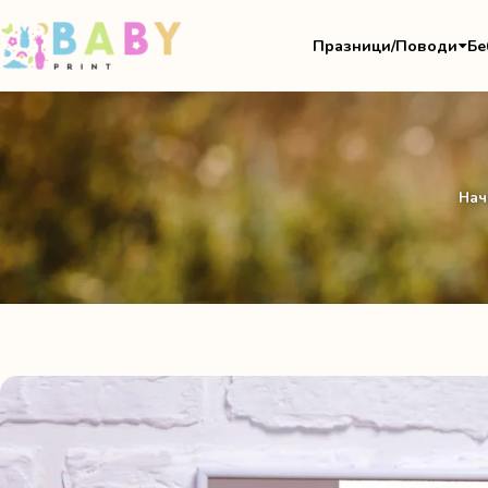
Празници/Поводи
Бе
Нач