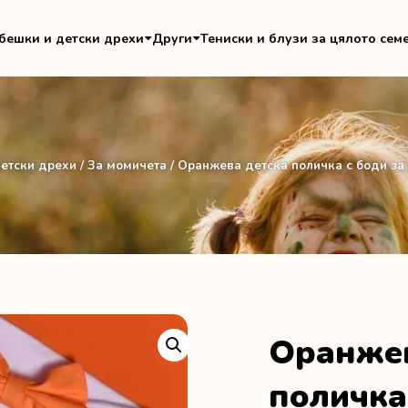
бешки и детски дрехи
Други
Тениски и блузи за цялото сем
етски дрехи
/
За момичета
/ Оранжева детска поличка с боди за
Оранжев
поличка