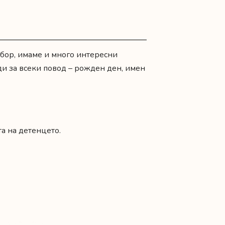
збор, имаме и много интересни
ди за всеки повод –
рожден ден
,
имен
а на детенцето.