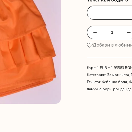
Текст към бодито
*
−
+
количество
за
Добави в любим
Оранжева
детска
поличка
с
Курс: 1 EUR = 1.95583 BG
боди
Категории:
За момичета
,
за
Етикети:
бебешко боди
,
б
рожден
памучно боди
,
рожден де
ден
"Пебълс"