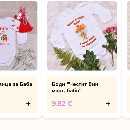
вица за Баба
Боди "Честит 8ми
март, бабо"
9.82 €