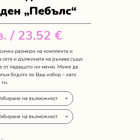
ден „Пебълс“
в.
/ 23.52 €
сички размери на комплекта и
а сета и дължината на ръкава също
е от падащото ни меню. Може да
 към бодито по Ваш избор – като
 тн.