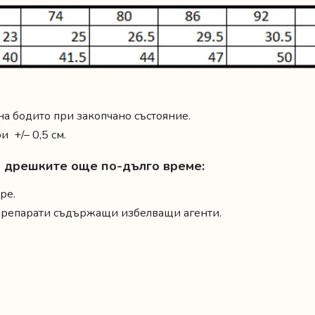
 на бодито при закопчано състояние.
 +/– 0,5 см.
на дрешките още по-дълго време:
ре.
 препарати съдържащи избелващи агенти.