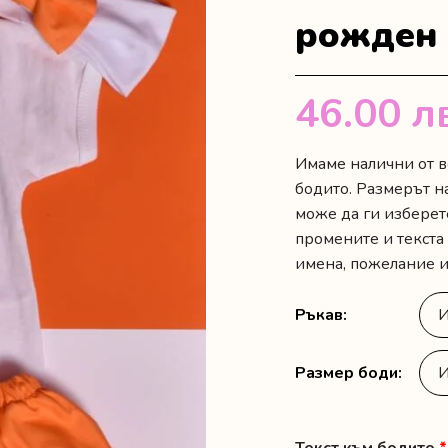
рожден 
46.00
л
Имаме налични от в
бодито. Размерът н
може да ги изберет
промените и текста
имена, пожелание и
Ръкав
Размер боди