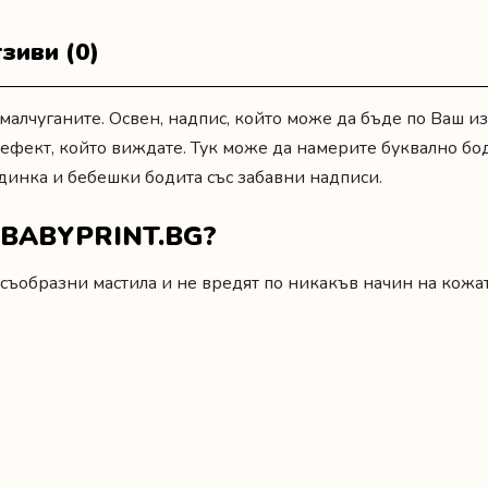
зиви (0)
малчуганите. Освен, надпис, който може да бъде по Ваш и
рт ефект, който виждате. Тук може да намерите буквално бо
одинка
и
бебешки бодита със забавни надписи.
т BABYPRINT.BG?
съобразни мастила и не вредят по никакъв начин на кожат