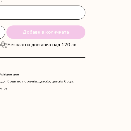
:-
Добави в количката
и
Безплатна доставка над 120 лв
N
Рожден ден
оди
,
боди по поръчка
,
детско
,
детско боди
,
н
,
сет