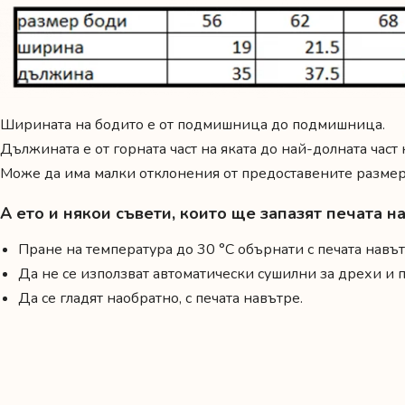
Ширината на бодито е от подмишница до подмишница.
Дължината е от горната част на яката до най-долната част
Може да има малки отклонения от предоставените размери
А ето и някои съвети, които ще запазят печата 
Пране на температура до 30 °C обърнати с печата навът
Да не се използват автоматически сушилни за дрехи и
Да се гладят наобратно, с печата навътре.