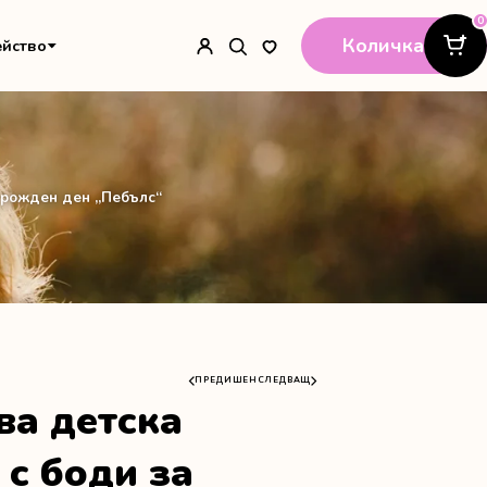
0
Количка
ейство
 рожден ден „Пебълс“
ПРЕДИШЕН
СЛЕДВАЩ
а детска
 с боди за