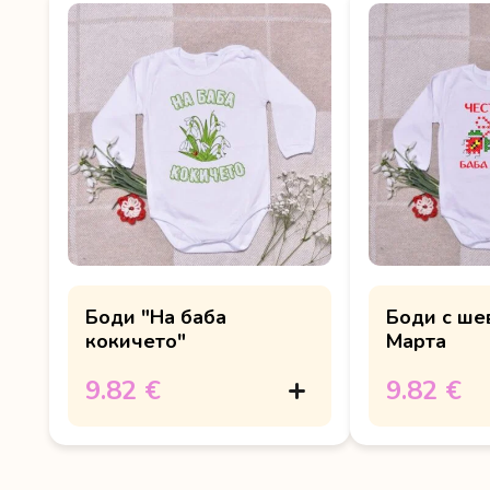
Боди "На баба
Боди с ше
кокичето"
Марта
9.82 €
9.82 €