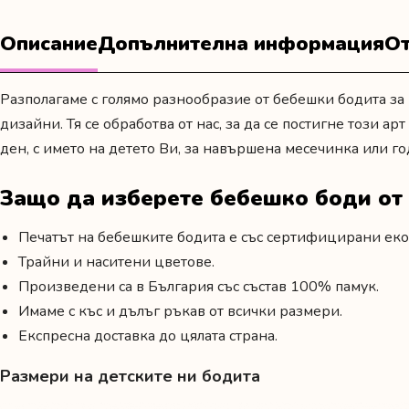
Описание
Допълнителна информация
От
Разполагаме с голямо разнообразие от бебешки бодита за 
дизайни. Тя се обработва от нас, за да се постигне този а
ден
,
с името на детето Ви,
за навършена месечинка или г
Защо да изберете бебешко боди о
Печатът на бебешките бодита е със сертифицирани еко
Трайни и наситени цветове.
Произведени са в България със състав 100% памук.
Имаме с къс и дълъг ръкав от всички размери.
Експресна доставка до цялата страна.
Размери на детските ни бодита