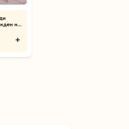
оди
икден на