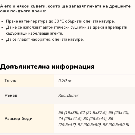
А ето и някои съвети, които ще запазят печата на дрешките
още по-дълго време:
Пране на температура до 30 °C обърнати с печата навътре.
Да не се използват автоматически сушилни за дрехи и препарати
съдържащи избелващи агенти.
Да се гладят наобратно, с печата навътре.
Допълнителна информация
Тегло
0.20 кг
Ръкав
Къс, Дълъг
56 (19х35), 62 (21.5х37.5), 68 (23х40),
Размер боди
74 (25х41.5), 80 (26.5х44), 86
(29.5х47), 92 (30.5х50), 98 (30.5х50.5)