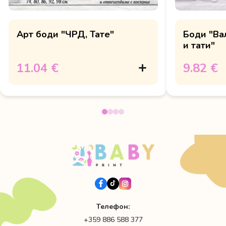
Арт боди "ЧРД, Тате"
Боди "Ва
и тати"
11.04 €
9.82 €
Телефон:
+359 886 588 377