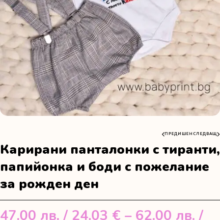
ПРЕДИШЕН
СЛЕДВАЩ
Карирани панталонки с тиранти,
папийонка и боди с пожелание
за рожден ден
47.00
лв.
/ 24.03 €
–
62.00
лв.
/