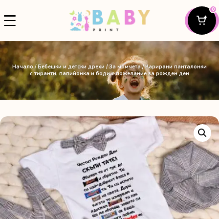
0
Начало
/
Бебешки и детски дрехи
/
За момчета
/ Карирани панталонки
с тиранти, папийонка и боди с пожелание за рожден ден