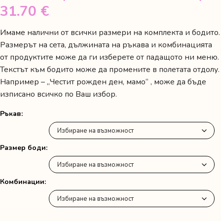
Price
31.70 €
range:
Имаме налични от всички размери на комплекта и бодито.
47.00 лв.
Размерът на сета, дължината на ръкава и комбинацията
/
от продуктите може да ги изберете от падащото ни меню.
Текстът към бодито може да промените в полетата отдолу.
24.03 €
Например – „Честит рожден ден, мамо“ , може да бъде
through
изписано всичко по Ваш избор.
62.00 лв.
Ръкав
/
31.70 €
Размер боди
Комбинации