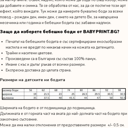
за малчуганите. Освен, надпис, който може да бъде по Ваш избор, може
да добавите и снимка. Тя се обработва от нас, за да се постигне този арт
ефект, който виждате. Тук може да намерите буквално боди за всеки
повод –
рожден ден
,
имен ден
,
с името на детето Ви,
за навършена
месечинка или годинка
и
бебешки бодита със забавни надписи.
Защо да изберете бебешко боди от BABYPRINT.BG?
Печатът на бебешките бодита е със сертифицирани екосъобразни
мастила и не вредят по никакъв начин на кожата на детенцето.
Трайни и наситени цветове.
Произведени са в България със състав 100% памук.
Имаме с къс и дълъг ръкав от всички размери.
Експресна доставка до цялата страна.
Размери на детските ни бодита
Ширината на бодито е от подмишница до подмишница.
Дължината е от горната част на яката до най-долната част на бодито при
закопчано състояние.
Може да има малки отклонения от предоставените размери +/– 0,5 см.