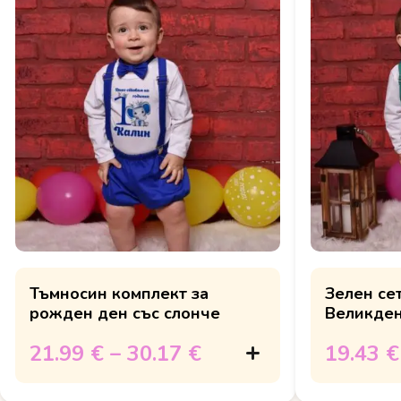
Тъмносин комплект за
Зелен се
рожден ден със слонче
Великден н
21.99 €
–
30.17 €
19.43 €