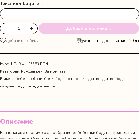
Текст към бодито :-
−
+
Добави в количката
количество
за
Добави в любими
Безплатна доставка над 120 лв
Карирани
панталонки
с
тиранти,
Курс: 1 EUR = 1.95583 BGN
папийонка
Категории:
Рожден ден
,
За момчета
и
Етикети:
бебешко боди
,
боди
,
боди по поръчка
,
детско
,
детско боди
,
боди
памучно боди
,
рожден ден
,
сет
с
пожелание
за
рожден
ден
Описание
Разполагаме с голямо разнообразие от бебешки бодита с пожелания