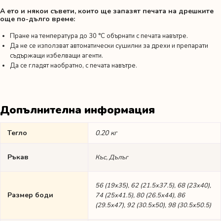
А ето и някои съвети, които ще запазят печата на дрешките
още по-дълго време:
Пране на температура до 30 °C обърнати с печата навътре.
Да не се използват автоматически сушилни за дрехи и препарати
съдържащи избелващи агенти.
Да се гладят наобратно, с печата навътре.
Допълнителна информация
Тегло
0.20 кг
Ръкав
Къс, Дълъг
56 (19х35), 62 (21.5х37.5), 68 (23х40),
Размер боди
74 (25х41.5), 80 (26.5х44), 86
(29.5х47), 92 (30.5х50), 98 (30.5х50.5)