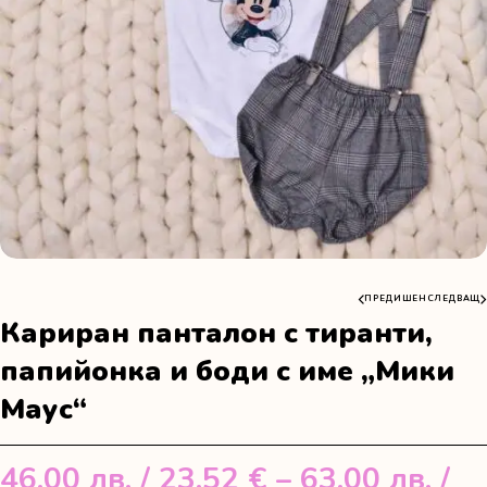
ПРЕДИШЕН
СЛЕДВАЩ
Кариран панталон с тиранти,
папийонка и боди с име „Мики
Маус“
46.00
лв.
/ 23.52 €
–
63.00
лв.
/