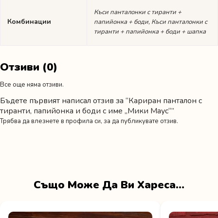
Къси панталонки с тиранти +
Комбинации
папийонка + боди, Къси панталонки с
тиранти + папийонка + боди + шапка
Отзиви (0)
Все още няма отзиви.
Бъдете първият написал отзив за “Кариран панталон с
тиранти, папийонка и боди с име „Мики Маус“”
Трябва да
влезнете в профила си
, за да публикувате отзив.
Също Може Да Ви Хареса…