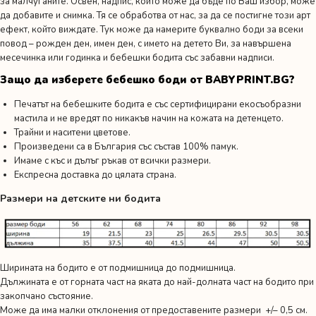
за малчуганите. Освен, надпис, който може да бъде по Ваш избор, може
да добавите и снимка. Тя се обработва от нас, за да се постигне този арт
ефект, който виждате. Тук може да намерите буквално боди за всеки
повод –
рожден ден
,
имен ден
,
с името на детето Ви,
за навършена
месечинка или годинка
и
бебешки бодита със забавни надписи.
Защо да изберете бебешко боди от BABYPRINT.BG?
Печатът на бебешките бодита е със сертифицирани екосъобразни
мастила и не вредят по никакъв начин на кожата на детенцето.
Трайни и наситени цветове.
Произведени са в България със състав 100% памук.
Имаме с къс и дълъг ръкав от всички размери.
Експресна доставка до цялата страна.
Размери на детските ни бодита
Ширината на бодито е от подмишница до подмишница.
Дължината е от горната част на яката до най-долната част на бодито при
закопчано състояние.
Може да има малки отклонения от предоставените размери +/– 0,5 см.