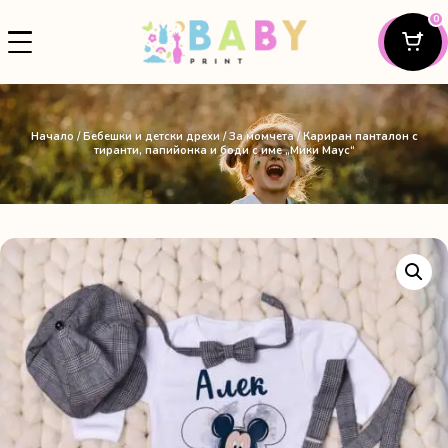
0
Начало
/
Бебешки и детски дрехи
/
За момчета
/ Кариран панталон с
тиранти, папийонка и боди с име „Мики Маус“