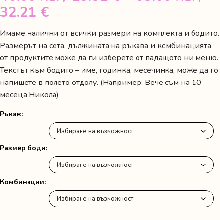
Price
32.21 €
range:
Имаме налични от всички размери на комплекта и бодито.
46.00 лв.
Размерът на сета, дължината на ръкава и комбинацията
/
от продуктите може да ги изберете от падащото ни меню.
Текстът към бодито – име, годинка, месечинка, може да го
23.52 €
напишете в полето отдолу. (Например: Вече съм на 10
through
месеца Никола)
63.00 лв.
Ръкав
/
32.21 €
Размер боди
Комбинации