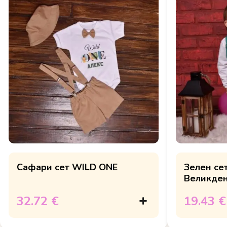
Сафари сет WILD ONE
Зелен се
Великден н
32.72 €
19.43 €