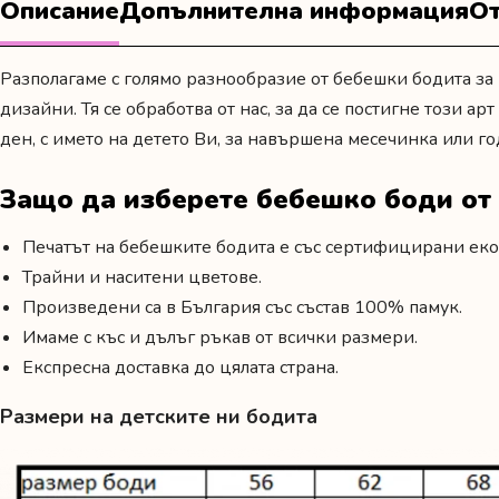
Описание
Допълнителна информация
От
Разполагаме с голямо разнообразие от бебешки бодита за 
дизайни. Тя се обработва от нас, за да се постигне този а
ден
,
с името на детето Ви,
за навършена месечинка или г
Защо да изберете бебешко боди о
Печатът на бебешките бодита е със сертифицирани еко
Трайни и наситени цветове.
Произведени са в България със състав 100% памук.
Имаме с къс и дълъг ръкав от всички размери.
Експресна доставка до цялата страна.
Размери на детските ни бодита