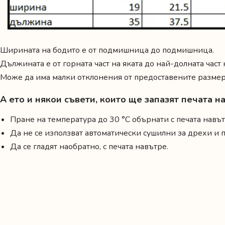
Ширината на бодито е от подмишница до подмишница.
Дължината е от горната част на яката до най-долната част
Може да има малки отклонения от предоставените размери
А ето и някои съвети, които ще запазят печата 
Пране на температура до 30 °C обърнати с печата навът
Да не се използват автоматически сушилни за дрехи и
Да се гладят наобратно, с печата навътре.