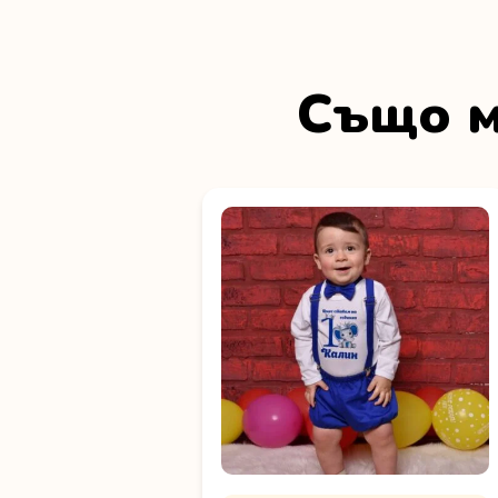
Също м