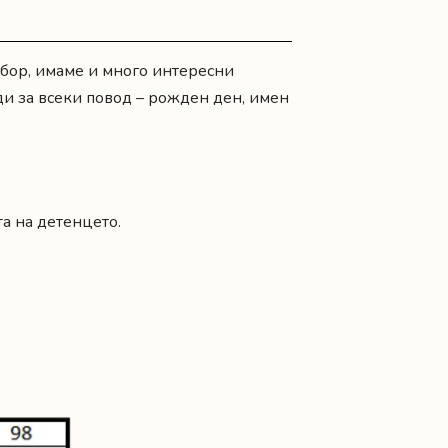
збор, имаме и много интересни
ди за всеки повод –
рожден ден
,
имен
а на детенцето.