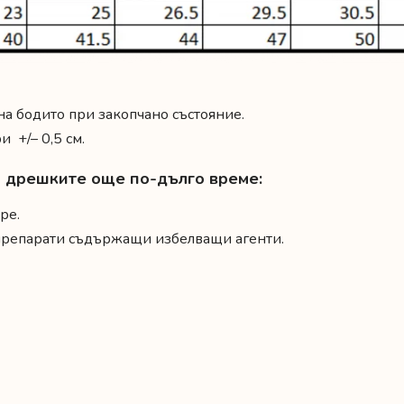
 на бодито при закопчано състояние.
 +/– 0,5 см.
на дрешките още по-дълго време:
ре.
 препарати съдържащи избелващи агенти.