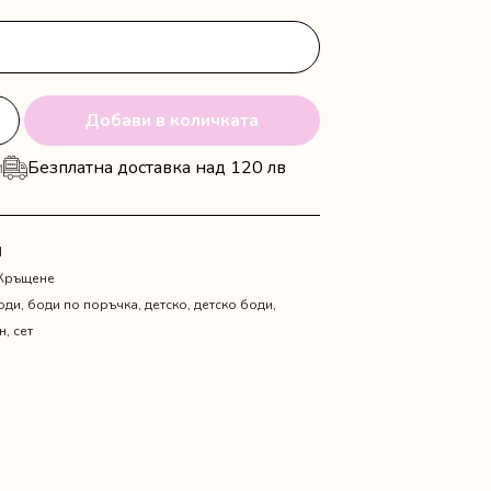
Добави в количката
и
Безплатна доставка над 120 лв
N
Кръщене
оди
,
боди по поръчка
,
детско
,
детско боди
,
н
,
сет