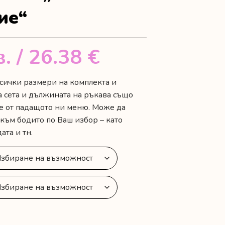
ие“
в.
/ 26.38 €
сички размери на комплекта и
а сета и дължината на ръкава също
е от падащото ни меню. Може да
 към бодито по Ваш избор – като
ата и тн.