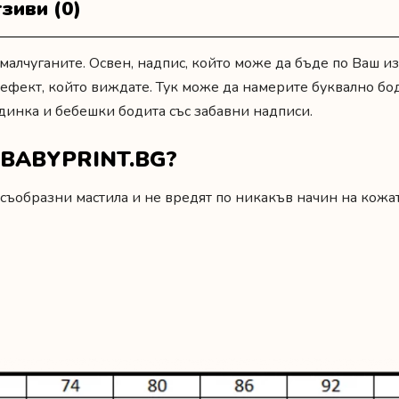
зиви (0)
малчуганите. Освен, надпис, който може да бъде по Ваш и
рт ефект, който виждате. Тук може да намерите буквално бо
одинка
и
бебешки бодита със забавни надписи.
т BABYPRINT.BG?
съобразни мастила и не вредят по никакъв начин на кожат