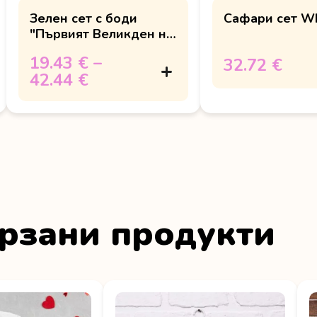
Зелен сет с боди
Сафари сет W
"Първият Великден на
... "
19.43 €
–
32.72 €
42.44 €
рзани продукти