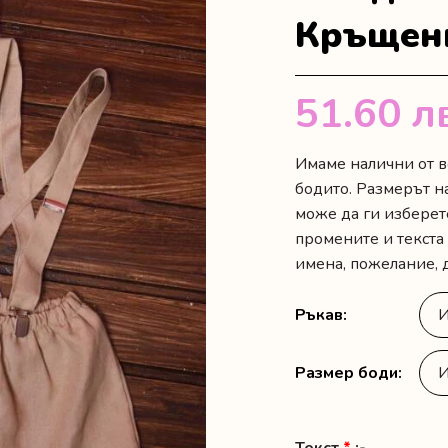
Кръщен
51.60
л
Имаме налични от в
бодито. Размерът н
може да ги изберет
промените и текста
имена, пожелание, д
Ръкав
Размер боди