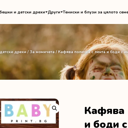
бешки и детски дрехи
Други
Тениски и блузи за цялото сем
детски дрехи
/
За момичета
/ Кафява поличка с лента и боди с 
Кафява 
и боди с