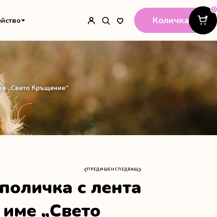
0
Количка
ейство
име „Свето Кръщение“
ПРЕДИШЕН
СЛЕДВАЩ
поличка с лента
 име „Свето