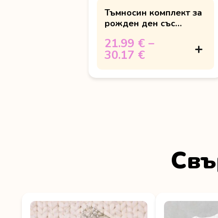
Тъмносин комплект за
рожден ден със
слонче
21.99 €
–
30.17 €
Свъ