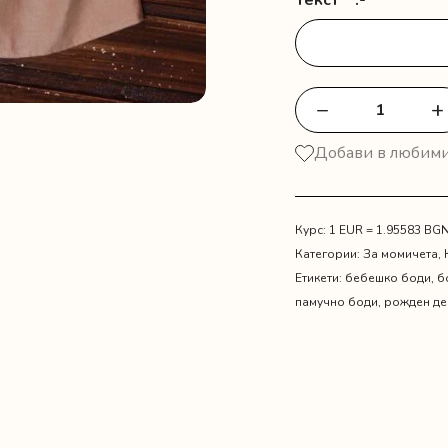
Текст
*
:-
−
+
количество
за
Добави в любим
Кафява
поличка
с
лента
Курс: 1 EUR = 1.95583 BG
и
Категории:
За момичета
,
боди
Етикети:
бебешко боди
,
б
с
памучно боди
,
рожден де
име
"Свето
Кръщение"