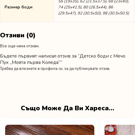
56 (19х35), 62 (21.5х37.5), 68 (23х40),
Размер боди
74 (25х41.5), 80 (26.5х44), 86
(29.5х47), 92 (30.5х50), 98 (30.5х50.5)
Отзиви (0)
Все още няма отзиви.
Бъдете първият написал отзив за “Детско боди с Мечо
Пух „Моята първа Коледа“”
Трябва да
влезнете в профила си
, за да публикувате отзив.
Също Може Да Ви Хареса…