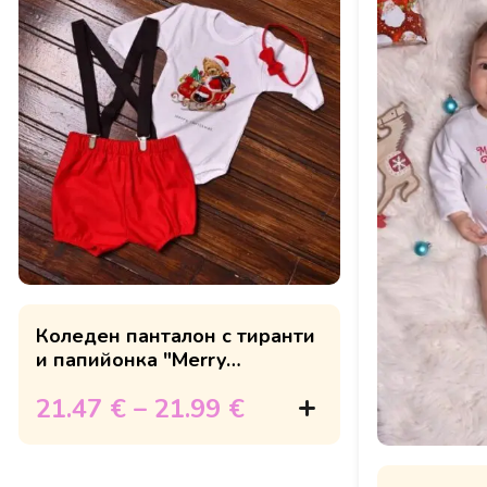
Коледен панталон с тиранти
и папийонка "Merry
Christmas"
21.47 €
–
21.99 €