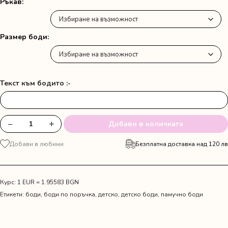
Ръкав
Размер боди
Текст към бодито :-
−
+
Добави в количката
количество
за
Добави в любими
Безплатна доставка над 120 лв
Детско
боди
с
Мечо
Курс: 1 EUR = 1.95583 BGN
Пух
Етикети:
боди
,
боди по поръчка
,
детско
,
детско боди
,
памучно боди
"Моята
първа
Коледа"