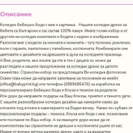
Описание
Коледно бебешко боди с име и картинка . Нашите коледни дрехи за
бебета са български и със състав 100% памук. Имате голям избор и от
другите ни
коледни комплекти
и
бодита с надпис и изображение
.
Разполагаме с модели за момчета и момичета – туту полички, роклички,
поли с тиранти, панталонки с папийонки, костюмчета. Комбинирали сме
цветовете и дизайните на дрешките в духа на коледните празници.
А Вие, родители, ако искате да сте в тон с децата си, може да
разгледате и нашите предложения за
коледни дрехи за цялото
семейство
. Страхотен избор за предстоящата Ви коледна фотосесия.
Освен това може да направите запитване на посочения ни имейл
(
office@babyprint.bg
) или телефон (0889686476) за изработка на
персонализирано бебешко боди и блузи и тениски за родители
Или дори да направите подарък на Ваш близък, приятел и тяхното дете.
С нашите разнообразни коледни дизайни ще намерите какво да
сложите под елхата в навечерието на Бъдни вечер. Какво по-хубаво от
персонализиран подарък – тениска, блуза или боди с име, пожелание
или послание по Ваш избор. А за мъниците дори може да се
комплектова със страхотните ни дрешки и костюмчета ушити от нас.
Имаме от всички детски размери дрехи, както и за възрастни.