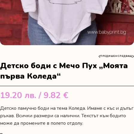
ПРЕДИШЕН
СЛЕДВАЩ
Детско боди с Мечо Пух „Моята
първа Коледа“
19.20
лв.
/ 9.82 €
Детско памучно боди на тема Коледа. Имаме с къс и дълъг
ръкав. Всички размери са налични. Текстът към бодито
може да промените в полето отдолу.