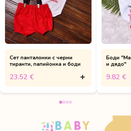
Сет панталонки с черни
Боди "Ма
тиранти, папийонка и боди
и дядо"
23.52 €
9.82 €