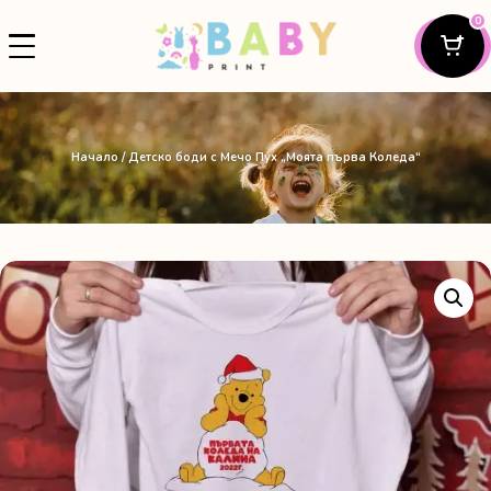
0
Начало
/ Детско боди с Мечо Пух „Моята първа Коледа“