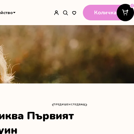
0
Количка
ейство
ПРЕДИШЕН
СЛЕДВАЩ
тиква Първият
уин