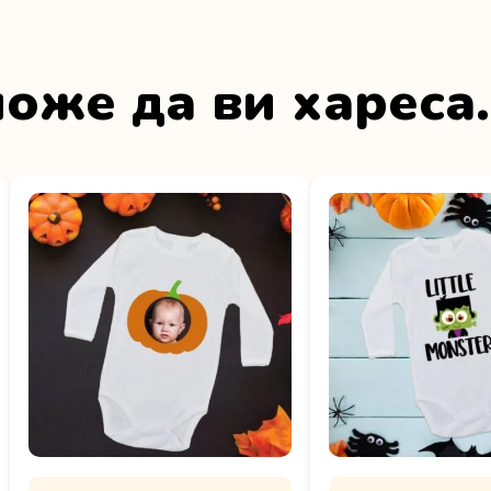
оже да ви хареса