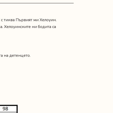
и с тиква Първият ми Хелоуин.
. Хелоуинските ни бодита са
а на детенцето.