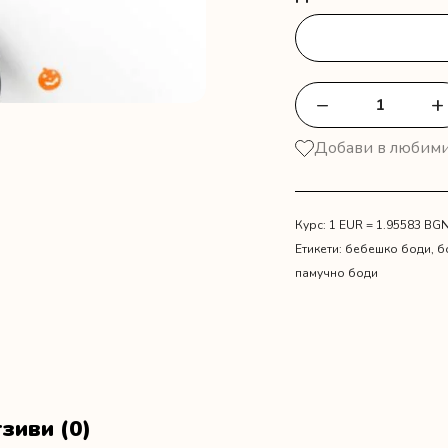
−
+
количество
за
Добави в любим
Боди
с
тиква
Първият
Курс: 1 EUR = 1.95583 BG
ми
Етикети:
бебешко боди
,
б
Хелоуин
памучно боди
зиви (0)