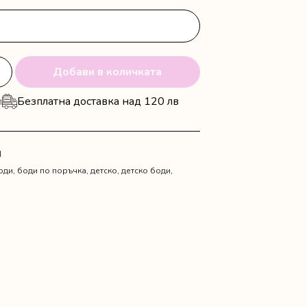
Добави в количката
и
Безплатна доставка над 120 лв
N
оди
,
боди по поръчка
,
детско
,
детско боди
,