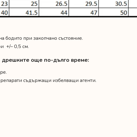
 на бодито при закопчано състояние.
 +/– 0,5 см.
на дрешките още по-дълго време:
ре.
 препарати съдържащи избелващи агенти.