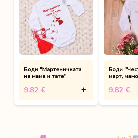
Боди "Мартеничката
Боди "Чес
на мама и тате"
март, мамо
9.82 €
9.82 €