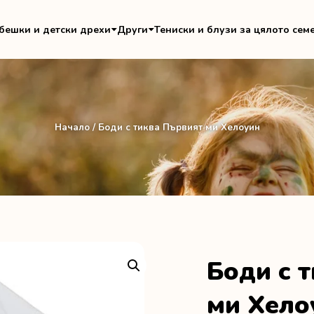
бешки и детски дрехи
Други
Тениски и блузи за цялото сем
Начало
/ Боди с тиква Първият ми Хелоуин
Боди с 
ми Хело