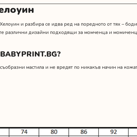
Хелоуин
Хелоуин и разбира се идва ред на поредното от тях – бод
ите различни дизайни подходящи за момченца и момиченца
т BABYPRINT.BG?
съобразни мастила и не вредят по никакъв начин на кожат