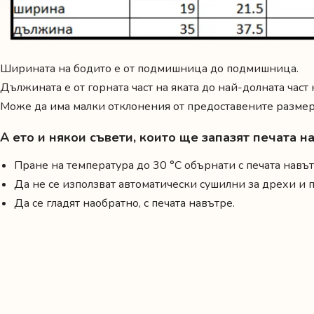
Ширината на бодито е от подмишница до подмишница.
Дължината е от горната част на яката до най-долната част
Може да има малки отклонения от предоставените размери
А ето и някои съвети, които ще запазят печата 
Пране на температура до 30 °C обърнати с печата навът
Да не се използват автоматически сушилни за дрехи и
Да се гладят наобратно, с печата навътре.